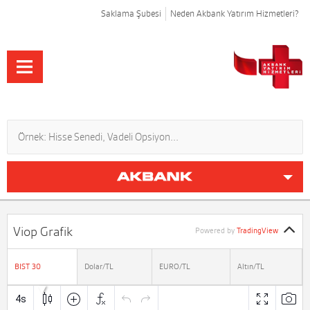
Saklama Şubesi
Neden Akbank Yatırım Hizmetleri?
Viop Grafik
Powered by
TradingView
BIST 30
Dolar/TL
EURO/TL
Altın/TL
▼