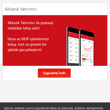
Akbank Yatırımcı
Akbank Yatırımcı ile piyasayı
mobilden takip edin!
Hisse ve VİOP işlemlerinizi
kolay, hızlı ve güvenli bir
şekilde gerçekleştirin!
Uygulama İndir