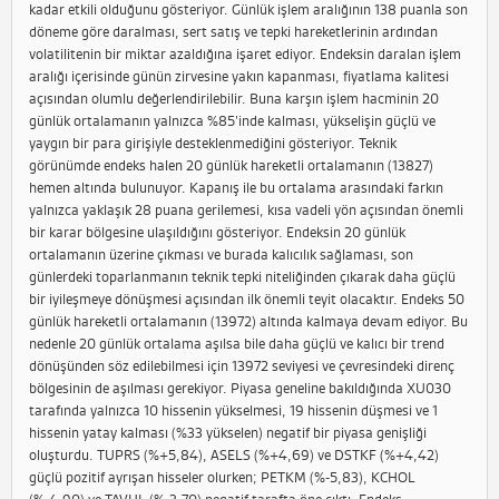
kadar etkili olduğunu gösteriyor. Günlük işlem aralığının 138 puanla son
döneme göre daralması, sert satış ve tepki hareketlerinin ardından
volatilitenin bir miktar azaldığına işaret ediyor. Endeksin daralan işlem
aralığı içerisinde günün zirvesine yakın kapanması, fiyatlama kalitesi
açısından olumlu değerlendirilebilir. Buna karşın işlem hacminin 20
günlük ortalamanın yalnızca %85’inde kalması, yükselişin güçlü ve
yaygın bir para girişiyle desteklenmediğini gösteriyor. Teknik
görünümde endeks halen 20 günlük hareketli ortalamanın (13827)
hemen altında bulunuyor. Kapanış ile bu ortalama arasındaki farkın
yalnızca yaklaşık 28 puana gerilemesi, kısa vadeli yön açısından önemli
bir karar bölgesine ulaşıldığını gösteriyor. Endeksin 20 günlük
ortalamanın üzerine çıkması ve burada kalıcılık sağlaması, son
günlerdeki toparlanmanın teknik tepki niteliğinden çıkarak daha güçlü
bir iyileşmeye dönüşmesi açısından ilk önemli teyit olacaktır. Endeks 50
günlük hareketli ortalamanın (13972) altında kalmaya devam ediyor. Bu
nedenle 20 günlük ortalama aşılsa bile daha güçlü ve kalıcı bir trend
dönüşünden söz edilebilmesi için 13972 seviyesi ve çevresindeki direnç
bölgesinin de aşılması gerekiyor. Piyasa geneline bakıldığında XU030
tarafında yalnızca 10 hissenin yükselmesi, 19 hissenin düşmesi ve 1
hissenin yatay kalması (%33 yükselen) negatif bir piyasa genişliği
oluşturdu. TUPRS (%+5,84), ASELS (%+4,69) ve DSTKF (%+4,42)
güçlü pozitif ayrışan hisseler olurken; PETKM (%-5,83), KCHOL