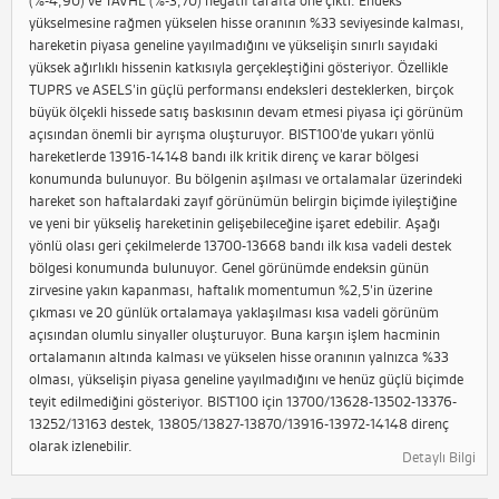
(%-4,90) ve TAVHL (%-3,70) negatif tarafta öne çıktı. Endeks
yükselmesine rağmen yükselen hisse oranının %33 seviyesinde kalması,
hareketin piyasa geneline yayılmadığını ve yükselişin sınırlı sayıdaki
yüksek ağırlıklı hissenin katkısıyla gerçekleştiğini gösteriyor. Özellikle
TUPRS ve ASELS’in güçlü performansı endeksleri desteklerken, birçok
büyük ölçekli hissede satış baskısının devam etmesi piyasa içi görünüm
açısından önemli bir ayrışma oluşturuyor. BIST100’de yukarı yönlü
hareketlerde 13916-14148 bandı ilk kritik direnç ve karar bölgesi
konumunda bulunuyor. Bu bölgenin aşılması ve ortalamalar üzerindeki
hareket son haftalardaki zayıf görünümün belirgin biçimde iyileştiğine
ve yeni bir yükseliş hareketinin gelişebileceğine işaret edebilir. Aşağı
yönlü olası geri çekilmelerde 13700-13668 bandı ilk kısa vadeli destek
bölgesi konumunda bulunuyor. Genel görünümde endeksin günün
zirvesine yakın kapanması, haftalık momentumun %2,5’in üzerine
çıkması ve 20 günlük ortalamaya yaklaşılması kısa vadeli görünüm
açısından olumlu sinyaller oluşturuyor. Buna karşın işlem hacminin
ortalamanın altında kalması ve yükselen hisse oranının yalnızca %33
olması, yükselişin piyasa geneline yayılmadığını ve henüz güçlü biçimde
teyit edilmediğini gösteriyor. BIST100 için 13700/13628-13502-13376-
13252/13163 destek, 13805/13827-13870/13916-13972-14148 direnç
olarak izlenebilir.
Detaylı Bilgi