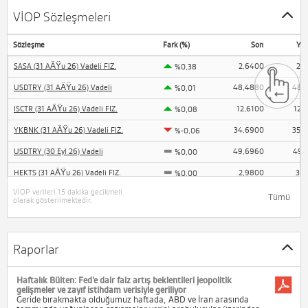
VİOP Sözleşmeleri
Sözleşme
Fark (%)
Son
Yük
SASA (31 AÄŸu 26) Vadeli FIZ.
2,6400
2,
%0,38
USDTRY (31 AÄŸu 26) Vadeli
48,4880
48,
%0,01
ISCTR (31 AÄŸu 26) Vadeli FIZ.
12,6100
12,
%0,08
YKBNK (31 AÄŸu 26) Vadeli FIZ.
34,6900
35,
%-0,06
USDTRY (30 Eyl 26) Vadeli
49,6960
49,
%0,00
HEKTS (31 AÄŸu 26) Vadeli FIZ.
2,9800
3,0
%0,00
VİOP verileri 15 dakika gecikmeli
EKGYO (31 AÄŸu 26) Vadeli FIZ.
18,2700
18,
%0,00
Tümü
olarak gösterilmektedir.
AKBNK (31 AÄŸu 26) Vadeli FIZ.
68,8000
69,2
%0,17
USDTRY (31 Ara 26) Vadeli
53,6450
53,
%-0,02
Raporlar
GAUTRY (31 AÄŸu 26) Vadeli
6.796,2000
6.829,4
%0,12
EREGL (31 AÄŸu 26) Vadeli FIZ.
39,3900
42,3
Haftalık Bülten: Fed’e dair faiz artış beklentileri jeopolitik
%-0,03
gelişmeler ve zayıf istihdam verisiyle geriliyor
Geride bırakmakta olduğumuz haftada, ABD ve İran arasında
PETKM (31 AÄŸu 26) Vadeli FIZ.
18,9400
19,5
%0,21