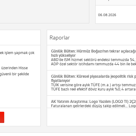
06.08.2026
Raporlar
Günlük Bülten: Hürmüz Boğazı’nın tekrar açılacağı
erek işlem yapmak çok
hızlı yükseliyor
ABD’de ISM hizmet sektörü endeksi temmuzda 54,1 
ADP özel sektör istihdamı temmuzda 44 bin ile bek
ı üzerinden Hisse
güvenli bir şekilde
Günlük Bülten: Küresel piyasalarda jeopolitik risk 
fiyatlanıyor
TÜİK verisine göre aylık TÜFE (m.a.) artışı temmu
TÜFE bazlı reel efektif döviz kuru aylık %0,4 artara
AK Yatırım Araştırma: Logo Yazılım (LOGO TI) 2Ç2
Faturalanan gelirlerdeki düşüş takip edilmeli… Log
HF: TRY203) 2Ç26’da beklentilere genel olarak par.