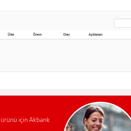
Ülke
Önem
Olay
Açıklanan
m ürünü için Akbank