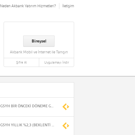
Neden Akbank Yatırım Hizmetleri?
İletişim
Bireysel
Akbank Mobil ve İnternet ile Tanışın
Şifre Al
Uygulamayı İndir
*FİLİPİNLER'DE 2.ÇEYREKTE GSYH BİR ÖNCEKİ DÖNEME GÖRE %0,6
*FİLİPİNLER'DE 2.ÇEYREKTE GSYH YILLIK %2,3 (BEKLENTİ %2,7)