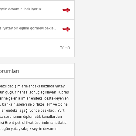
eyrin devamını bekliyoruz.
BİST'de dünkü yükseliş sonrası yatay bir eğilim görmeyi bekleriz.
Tümü
orumları
bazlı değişimlerle endeks bazında yatay
Dün güçlü finansal sonuç açıklayan Tüpraş
erine gelen alımlar endeksi destekleyen en
 banka hisseleri ile birlikte THY ve Odine
şlar endeksi aşağı yönde baskıladı. Yurt
müz sorununun diplomatik kanallardan
isi Brent petrol fiyat üzerinde rahatlatıcı
 bugün yatay sıkışık seyrin devamını