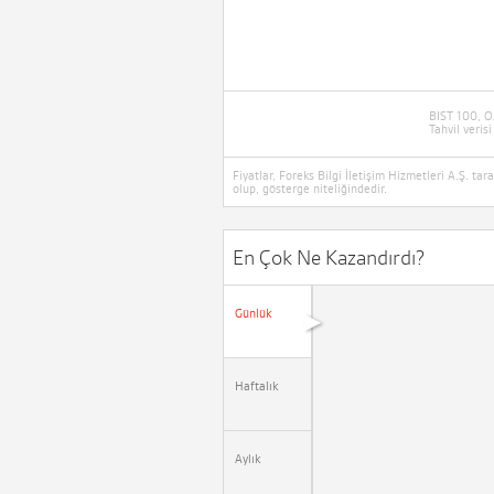
BIST 100, O
Tahvil verisi
Fiyatlar, Foreks Bilgi İletişim Hizmetleri A.Ş. t
olup, gösterge niteliğindedir.
En Çok Ne Kazandırdı?
Günlük
▶
Haftalık
Aylık