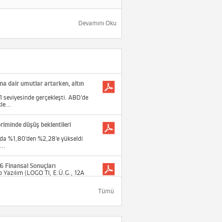
Devamını Oku
na dair umutlar artarken, altın
seviyesinde gerçekleşti. ABD’de
le...
priminde düşüş beklentileri
zda %1,80’den %2,28’e yükseldi
...
6 Finansal Sonuçları
o Yazılım (LOGO TI, E.Ü.G., 12A
..
Tümü