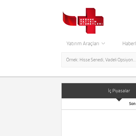
Yatırım Araçları
Haberl
İç Piyasalar
Son