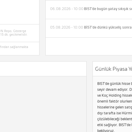
06.08.2026 - 10:00
BIST’de bugün yatay sıkışık s
05.08.2026 - 10:00
/N Repo, Gösterge
 15 dk. gecikmelidir.
arafından sağlanmakta
Günlük Piyasa Y
BIST’de günlük hisse 
seyir devam ediyor. 
ve Koç Holding hissel
önemli faktör olurken,
hisselerine gelen satı
dışı tarafta ise Hür
çözülebileceği beklent
etki sağlıyor. BIST’de
bekliyoruz.​