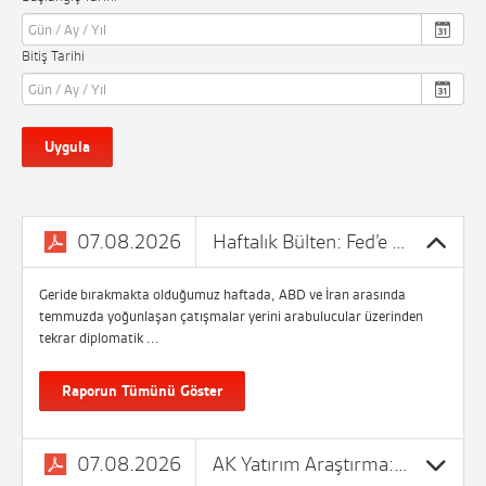
Bitiş Tarihi
Uygula
07.08.2026
Haftalık Bülten: Fed’e dair faiz artış beklentileri jeopolitik geli...
Geride bırakmakta olduğumuz haftada, ABD ve İran arasında
temmuzda yoğunlaşan çatışmalar yerini arabulucular üzerinden
tekrar diplomatik ...
Raporun Tümünü Göster
07.08.2026
AK Yatırım Araştırma: Petkim (PETKM TI) 2Ç26 Finansal Sonuçları