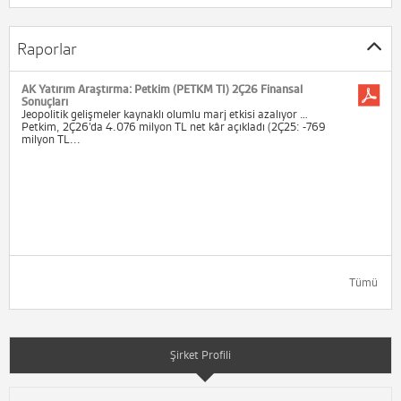
Raporlar
AK Yatırım Araştırma: Petkim (PETKM TI) 2Ç26 Finansal
Sonuçları
Jeopolitik gelişmeler kaynaklı olumlu marj etkisi azalıyor …
Petkim, 2Ç26’da 4.076 milyon TL net kâr açıkladı (2Ç25: -769
milyon TL...
Tümü
Şirket Profili