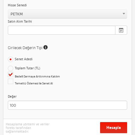
Hisse Senedi
PETKM
Satın Alım Tarihi
Girilecek Değerin Tipi
Senet Adedi
Toplam Tutar (TL)
Bedelli Sermaye Arttırımına Katılım
Temettü Ödemesi ile Senet Al
Değer
Hesaplama yöntemi ve veriler
Hesapla
foreks tarafından
sağlanmaktadır.