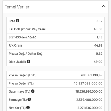
Temel Veriler
Beta
0,82
Fiili Dolaşımdaki Pay Oranı
48,03
BIST-100'deki Ağırlığı
1,47
F/K Oranı
-14,35
Piyasa Değ. / Defter Değ.
0,62
Dibe Uzaklık
49,00
Piyasa Değeri (USD)
983.777.108,47
Piyasa Değeri (TL)
46.937.088.000,00
Özsermaye (TL)
75.236.997.000,00
Sermaye (TL)
2.534.400.000,00
Net Kar (TL)
-3.271.836.000,00