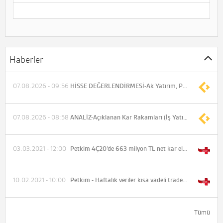
Haberler
07.08.2026 - 09:56
HİSSE DEĞERLENDİRMESİ-Ak Yatırım, PETKM-Petkim için hedef fiyatını 19 TL'den 21,6 TL'ye yükseltti, tavsiyesini "nötr" olarak korudu
07.08.2026 - 08:58
ANALİZ-Açıklanan Kar Rakamları (İş Yatırım)
03.03.2021 - 12:00
Petkim 4Ç20’de 663 milyon TL net kar elde etti (piyasa beklentisi: 386 milyon TL, AK Yatırım: 355 milyon TL).
10.02.2021 - 10:00
Petkim - Haftalık veriler kısa vadeli trade fırsatının kalmadığını gösteriyor
Tümü