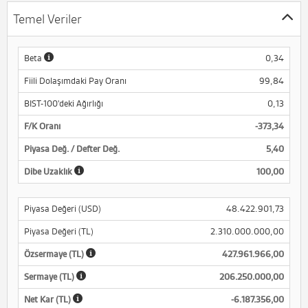
Temel Veriler
Beta
0,34
Fiili Dolaşımdaki Pay Oranı
99,84
BIST-100'deki Ağırlığı
0,13
F/K Oranı
-373,34
Piyasa Değ. / Defter Değ.
5,40
Dibe Uzaklık
100,00
Piyasa Değeri (USD)
48.422.901,73
Piyasa Değeri (TL)
2.310.000.000,00
Özsermaye (TL)
427.961.966,00
Sermaye (TL)
206.250.000,00
Net Kar (TL)
-6.187.356,00