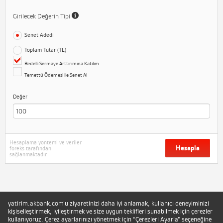
Girilecek Değerin Tipi
Senet Adedi
Toplam Tutar (TL)
Bedelli Sermaye Arttırımına Katılım
Temettü Ödemesi ile Senet Al
Değer
Hesaplama yöntemi ve veriler
Hesapla
foreks tarafından
sağlanmaktadır.