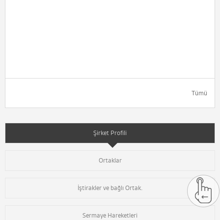
Tümü
Şirket Profili
Ortaklar
İştirakler ve bağlı Ortak.
Sermaye Hareketleri