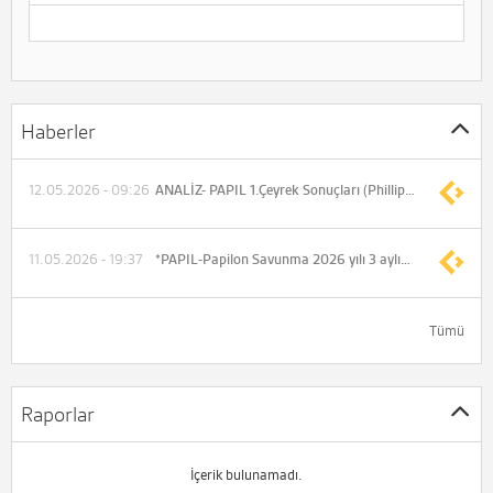
Haberler
12.05.2026 - 09:26
ANALİZ- PAPIL 1.Çeyrek Sonuçları (PhillipCapital)
11.05.2026 - 19:37
*PAPIL-Papilon Savunma 2026 yılı 3 aylık konsolide net dönem zararı -116.573.372 TL (Önceki -208.618.089 TL)
Tümü
Raporlar
İçerik bulunamadı.