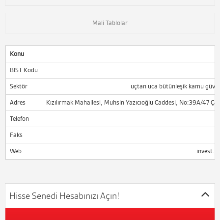
Mali Tablolar
Konu
BIST Kodu
Sektör
uçtan uca bütünleşik kamu güvenl
Adres
Kızılırmak Mahallesi, Muhsin Yazıcıoğlu Caddesi, No:39A/47 Ç
Telefon
Faks
Web
invest.p
Hisse Senedi Hesabınızı Açın!