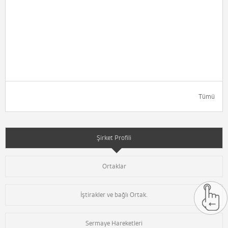
Tümü
Şirket Profili
Ortaklar
İştirakler ve bağlı Ortak.
Sermaye Hareketleri