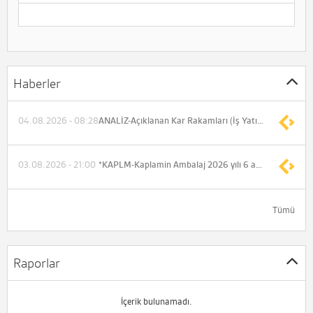
Haberler
04.08.2026 - 08:28
ANALİZ-Açıklanan Kar Rakamları (İş Yatırım)
03.08.2026 - 21:00
*KAPLM-Kaplamin Ambalaj 2026 yılı 6 aylık konsolide net dönem zararı -31.559.740 TL (Önceki -99.532.727 TL)
Tümü
Raporlar
İçerik bulunamadı.