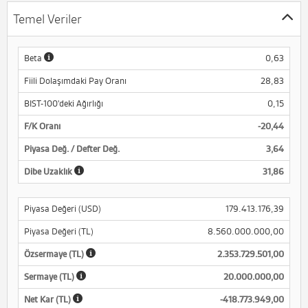
Temel Veriler
Beta
0,63
Fiili Dolaşımdaki Pay Oranı
28,83
BIST-100'deki Ağırlığı
0,15
F/K Oranı
-20,44
Piyasa Değ. / Defter Değ.
3,64
Dibe Uzaklık
31,86
Piyasa Değeri (USD)
179.413.176,39
Piyasa Değeri (TL)
8.560.000.000,00
Özsermaye (TL)
2.353.729.501,00
Sermaye (TL)
20.000.000,00
Net Kar (TL)
-418.773.949,00