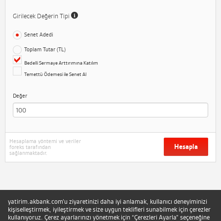
Girilecek Değerin Tipi
Senet Adedi
Toplam Tutar (TL)
Bedelli Sermaye Arttırımına Katılım
Temettü Ödemesi ile Senet Al
Değer
Hesaplama yöntemi ve veriler
Hesapla
foreks tarafından
sağlanmaktadır.