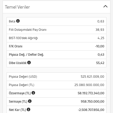
Temel Veriler
Beta
0,63
Fiili Dolaşımdaki Pay Oranı
38,93
BIST-100'deki Ağırlığı
4,25
F/K Oranı
-10,00
Piyasa Değ. / Defter Değ.
0,43
Dibe Uzaklık
55,42
Piyasa Değeri (USD)
525.621.009,00
Piyasa Değeri (TL)
25.080.900.000,00
Özsermaye (TL)
58.192.772.340,00
Sermaye (TL)
958.750.000,00
Net Kar (TL)
-2.508.707.856,00