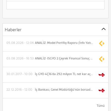
Haberler
05.08.2026 - 12:06
ANALİZ- Model Portföy Raporu (İnfo Yatırım)
03.08.2026 - 16:53
ANALİZ- ISGYO 2.Çeyrek Finansal Sonuç Değerlendirmesi (Ziraat Yatırım)
30.01.2017 - 10:00
İş GYO 4Ç16’da 292 milyon TL net kar açıkladı.
22.12.2016 - 12:00
İş Bankası, Genel Müdürlüğü'nün borsada işlem gören bağlı ortaklıklarının paylarından piyasada alım yapma yetkisini yeniledi.
Tümü