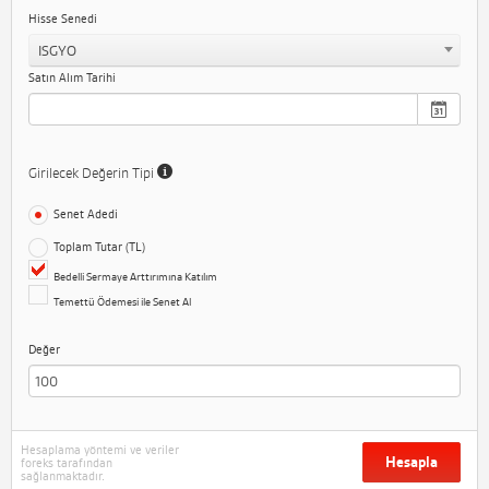
Hisse Senedi
ISGYO
Satın Alım Tarihi
Girilecek Değerin Tipi
Senet Adedi
Toplam Tutar (TL)
Bedelli Sermaye Arttırımına Katılım
Temettü Ödemesi ile Senet Al
Değer
Hesaplama yöntemi ve veriler
Hesapla
foreks tarafından
sağlanmaktadır.