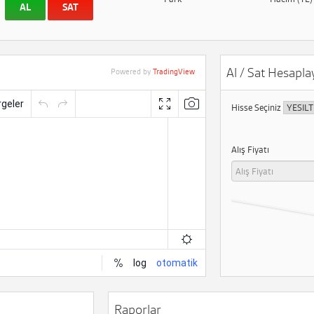
AL
SAT
Al / Sat Hesaplay
Powered by
TradingView
Hisse Seçiniz
Alış Fiyatı
Raporlar