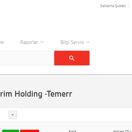
Saklama Şubesi
er
Raporlar
Bilgi Servisi
irim Holding -Temerr
Fark
Hacim (TL)