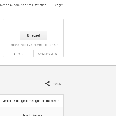
Neden Akbank Yatırım Hizmetleri?
İletişim
Bireysel
Akbank Mobil ve İnternet ile Tanışın
Şifre Al
Uygulamayı İndir
Paylaş
Veriler 15 dk. gecikmeli gösterilmektedir.
Hacim (Adet)