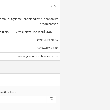
YESIL
ama, bütçeleme, projelendirme, finansal ve
organizasyon
olu No: 15/12 Yeşilplaza-Topkapı/İSTANBUL
0212 483 01 07
0212-482 27 30
www.yesilyatirimholding.com
tın Alım Tarihi