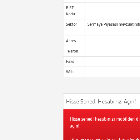
BIST
Kodu
Sektör
Sermaye Piyasası mevzuatında 
Adres
Telefon
Faks
Web
Hisse Senedi Hesabınızı Açın!
Hisse senedi hesabınızı mobilden di
açın!
Tüm hisse senedi alım-satım işlemle