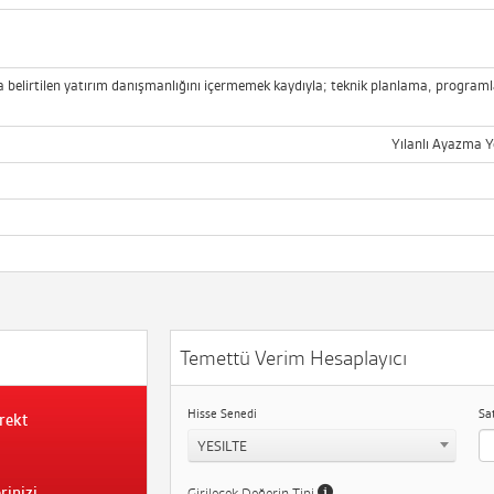
belirtilen yatırım danışmanlığını içermemek kaydıyla; teknik planlama, programl
Yılanlı Ayazma Y
Temettü Verim Hesaplayıcı
Hisse Senedi
Sa
rekt
YESILTE
rinizi
Girilecek Değerin Tipi