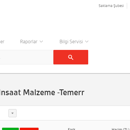
Saklama Şubesi
er
Raporlar
Bilgi Servisi
 Insaat Malzeme -Temerr
Fark
Hacim (TL)