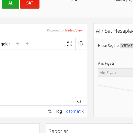
AL
SAT
Al / Sat Hesaplay
Powered by
TradingView
Hisse Seçiniz
Alış Fiyatı
Raporlar