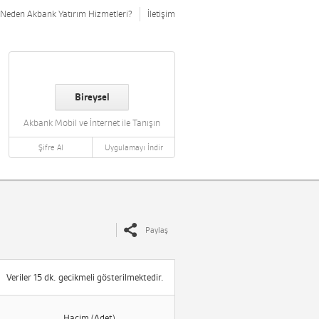
Neden Akbank Yatırım Hizmetleri?
İletişim
Bireysel
Akbank Mobil ve İnternet ile Tanışın
Şifre Al
Uygulamayı İndir
Paylaş
Veriler 15 dk. gecikmeli gösterilmektedir.
Hacim (Adet)