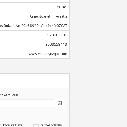
YBTAS
Çimento üretim ve satış
taş Bulvarı No:29 (66920) Yerköy / YOZGAT
3128606300
8509558449
www.yibitasyozgat.com
tın Alım Tarihi
Bedelli Sermaye
Temettü Ödemesi