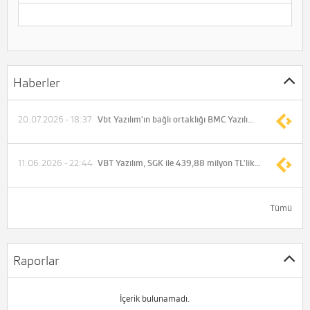
Haberler
20.07.2026 - 18:37
Vbt Yazılım'ın bağlı ortaklığı BMC Yazılım ile Doğu Avrupa'da dağıtım için anlaştı
11.06.2026 - 22:44
VBT Yazılım, SGK ile 439,88 milyon TL'lik sözleşme imzaladı
Tümü
Raporlar
İçerik bulunamadı.