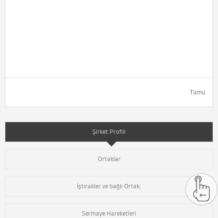
Tümü
Şirket Profili
Ortaklar
İştirakler ve bağlı Ortak.
Sermaye Hareketleri