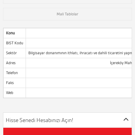
Mali Tablolar
Konu
BIST Kodu
Sektör
Bilgisayar donanımının ithlatı, ihracatı ve dahili ticaretini yap
Adres
İçereköy Mah. 
Telefon
Faks
Web
Hisse Senedi Hesabınızı Açın!