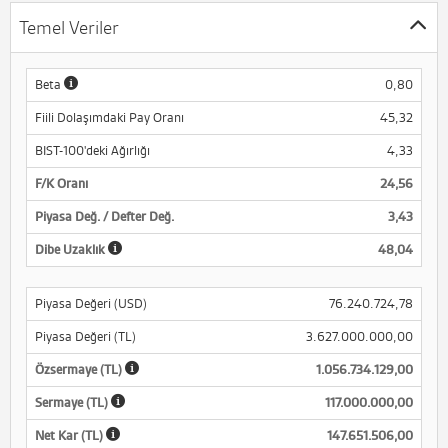
Temel Veriler
Beta
0,80
Fiili Dolaşımdaki Pay Oranı
45,32
BIST-100'deki Ağırlığı
4,33
F/K Oranı
24,56
Piyasa Değ. / Defter Değ.
3,43
Dibe Uzaklık
48,04
Piyasa Değeri (USD)
76.240.724,78
Piyasa Değeri (TL)
3.627.000.000,00
Özsermaye (TL)
1.056.734.129,00
Sermaye (TL)
117.000.000,00
Net Kar (TL)
147.651.506,00