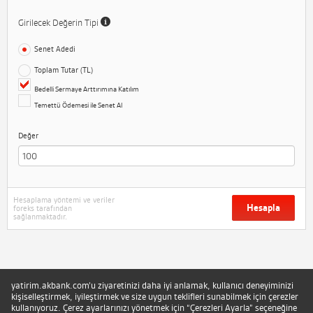
Girilecek Değerin Tipi
Senet Adedi
Toplam Tutar (TL)
Bedelli Sermaye Arttırımına Katılım
Temettü Ödemesi ile Senet Al
Değer
Hesaplama yöntemi ve veriler
Hesapla
foreks tarafından
sağlanmaktadır.