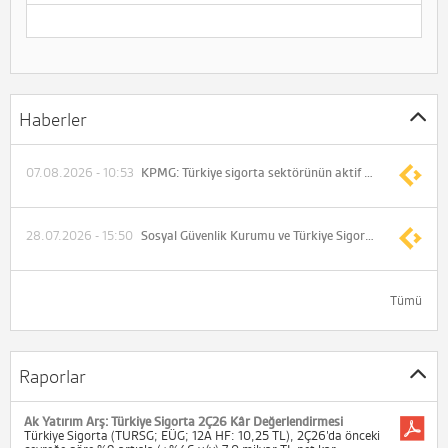
Haberler
07.08.2026 - 10:53
KPMG: Türkiye sigorta sektörünün aktif büyüklüğü 4 trilyon TL'ye yaklaştı
28.07.2026 - 15:50
Sosyal Güvenlik Kurumu ve Türkiye Sigorta iş birliği ile SGK emeklilerine yeni bir kampanya hayata geçirildi
Tümü
Raporlar
Ak Yatırım Arş: Türkiye Sigorta 2Ç26 Kâr Değerlendirmesi
Türkiye Sigorta (TURSG; EÜG; 12A HF: 10,25 TL), 2Ç26’da önceki