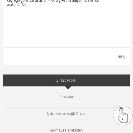
çeyreğe göre %9 artışla (+%46 y/y) 7,0 milyar TL net kar
açıkladı. Ne...
Tümü
Şirket Profili
Ortaklar
İştirakler ve bağlı Ortak.
Sermaye Hareketleri