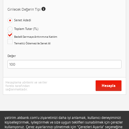
Girilecek Değerin Tipi
Senet Adedi
Toplam Tutar (TL)
Bedelli Sermaye Arttırımına Katılım
Temettü Ödemesi ile Senet Al
Değer
Hesaplama yöntemi ve veriler
Hesapla
foreks tarafından
sağlanmaktadır.