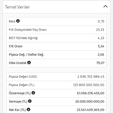
Temel Veriler
Beta
0,75
Fiili Dolaşımdaki Pay Oranı
23,23
BIST-100'deki Ağırlığı
4,23
F/K Oranı
5,34
Piyasa Değ. / Defter Değ.
2,06
Dibe Uzaklık
79,07
Piyasa Değeri (USD)
2.636.702.989,45
Piyasa Değeri (TL)
125.800.000.000,00
Özsermaye (TL)
61.056.076.455,00
Sermaye (TL)
20.000.000.000,00
Net Kar (TL)
23.541.409.369,00