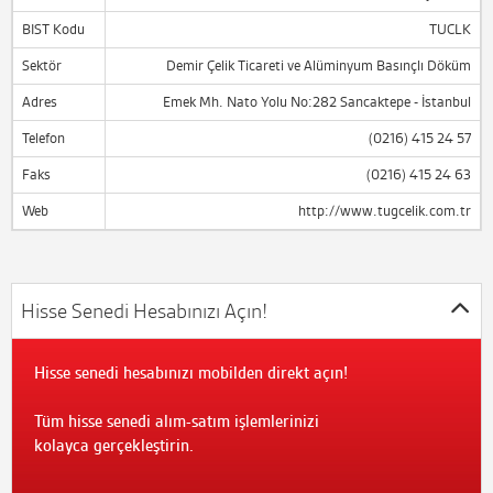
BIST Kodu
TUCLK
Sektör
Demir Çelik Ticareti ve Alüminyum Basınçlı Döküm
Adres
Emek Mh. Nato Yolu No:282 Sancaktepe - İstanbul
Telefon
(0216) 415 24 57
Faks
(0216) 415 24 63
Web
http://www.tugcelik.com.tr
Hisse Senedi Hesabınızı Açın!
Hisse senedi hesabınızı mobilden direkt açın!
Tüm hisse senedi alım-satım işlemlerinizi
kolayca gerçekleştirin.