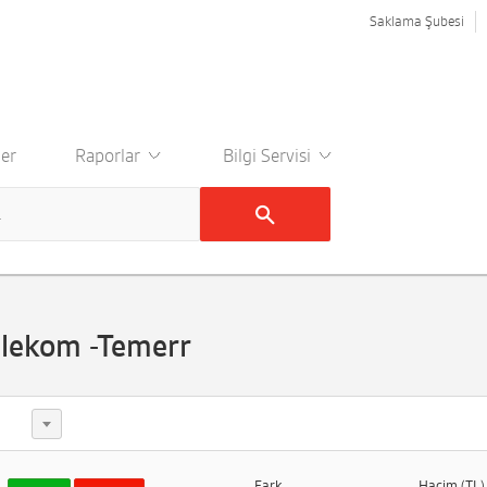
Saklama Şubesi
er
Raporlar
Bilgi Servisi
lekom -Temerr
Fark
Hacim (TL)