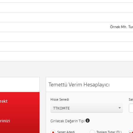
Örnek Mh. Tur
Temettü Verim Hesaplayıcı
Hisse Senedi
Sa
rekt
TTKOMTE
rinizi
Girilecek Değerin Tipi
Senet Adedi
Toplam Tutar (TL)