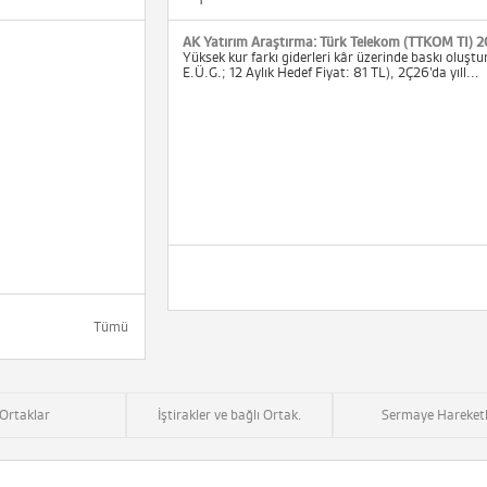
AK Yatırım Araştırma: Türk Telekom (TTKOM TI) 2
Yüksek kur farkı giderleri kâr üzerinde baskı oluş
E.Ü.G.; 12 Aylık Hedef Fiyat: 81 TL), 2Ç26’da yıll...
Tümü
Ortaklar
İştirakler ve bağlı Ortak.
Sermaye Hareketl