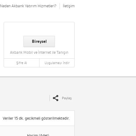
Neden Akbank Yatırım Hizmetleri?
İletişim
Bireysel
Akbank Mobil ve İnternet ile Tanışın
Şifre Al
Uygulamayı İndir
Paylaş
Veriler 15 dk. gecikmeli gösterilmektedir.
Hacim (Adet)