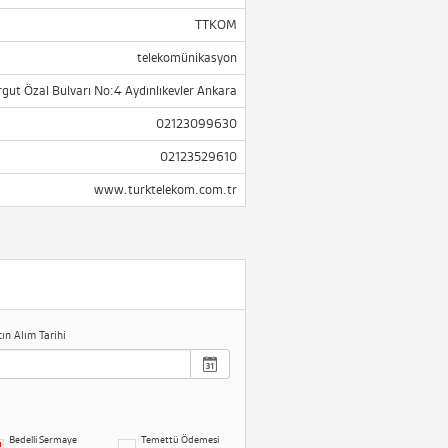
TTKOM
telekomünikasyon
gut Özal Bulvarı No:4 Aydınlıkevler Ankara
02123099630
02123529610
www.turktelekom.com.tr
tın Alım Tarihi
Bedelli Sermaye
Temettü Ödemesi