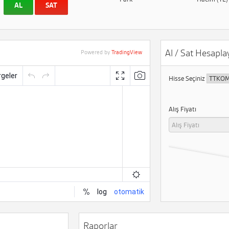
AL
SAT
Al / Sat Hesaplay
Powered by
TradingView
Hisse Seçiniz
Alış Fiyatı
Raporlar