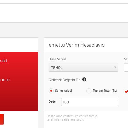
Temettü Verim Hesaplayıcı
Hisse Senedi
Sa
rekt
TRHOL
rinizi
Girilecek Değerin Tipi
Senet Adedi
Toplam Tutar (TL)
Değer
Hesaplama yöntemi ve veriler foreks
tarafından sağlanmaktadır.