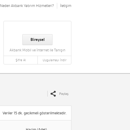
Neden Akbank Yatırım Hizmetleri?
İletişim
Bireysel
Akbank Mobil ve İnternet ile Tanışın
Şifre Al
Uygulamayı İndir
Paylaş
Veriler 15 dk. gecikmeli gösterilmektedir.
Hacim (Adet)