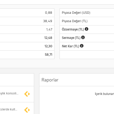
0,88
Piyasa Değeri (USD)
38,49
Piyasa Değeri (TL)
1,47
Özsermaye (TL)
12,48
Sermaye (TL)
12,30
Net Kar (TL)
58,71
Raporlar
*TRHOL 2026 yılı 6 aylık konsolide olmayan net dönem karı 4.560.794.233 TL (Önceki -24.013.832 TL)
İçerik buluna
Borsa İstanbul endekslerde kullanılan fiili dolaşımdaki pay oranı değişikliklerini açıkladı