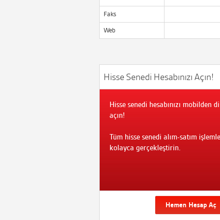
Faks
Web
Hisse Senedi Hesabınızı Açın!
Hisse senedi hesabınızı mobilden di
açın!
Tüm hisse senedi alım-satım işlemle
kolayca gerçekleştirin.
Hemen Hesap Aç