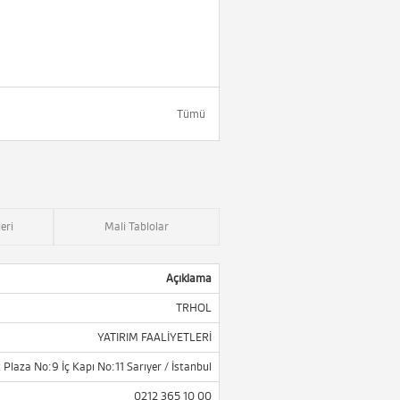
Tümü
eri
Mali Tablolar
Açıklama
TRHOL
YATIRIM FAALİYETLERİ
Plaza No:9 İç Kapı No:11 Sarıyer / İstanbul
0212 365 10 00