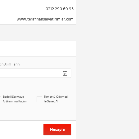
0212 290 69 95
www.terafinansalyatirimlar.com
tın Alım Tarihi
Bedelli Sermaye
Temettü Ödemesi
Arttırımına Katılım
ile Senet Al
Hesapla