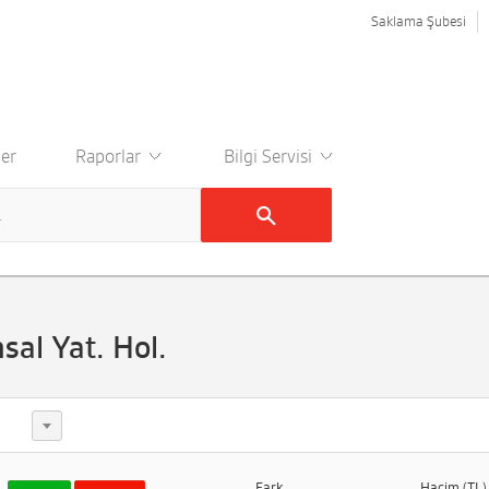
Saklama Şubesi
er
Raporlar
Bilgi Servisi
sal Yat. Hol.
Fark
Hacim (TL)