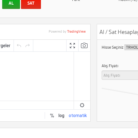
AL
SAT
Al / Sat Hesaplay
Powered by
TradingView
Hisse Seçiniz
Alış Fiyatı