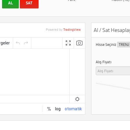
AL
SAT
Al / Sat Hesaplay
Powered by
TradingView
Hisse Seçiniz
Alış Fiyatı