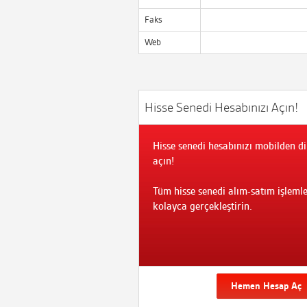
Faks
Web
Hisse Senedi Hesabınızı Açın!
Hisse senedi hesabınızı mobilden di
açın!
Tüm hisse senedi alım-satım işlemle
kolayca gerçekleştirin.
Hemen Hesap Aç