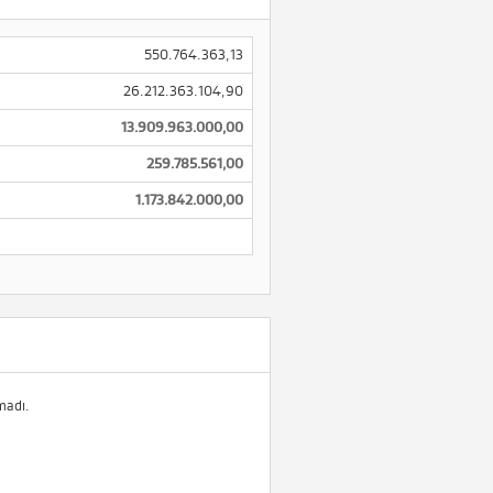
550.764.363,13
26.212.363.104,90
13.909.963.000,00
259.785.561,00
1.173.842.000,00
madı.