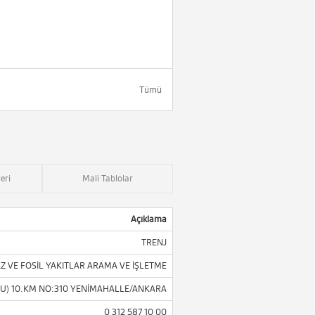
Tümü
eri
Mali Tablolar
Açıklama
TRENJ
Z VE FOSİL YAKITLAR ARAMA VE İŞLETME
LU) 10.KM NO:310 YENİMAHALLE/ANKARA
0 312 587 10 00