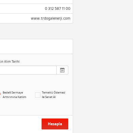
0 312 587 11 00
www.trdogalenerji.com
tın Alım Tarihi
Bedelli Sermaye
Temettü Ödemesi
Arttırımına Katılım
ile Senet Al
Hesapla