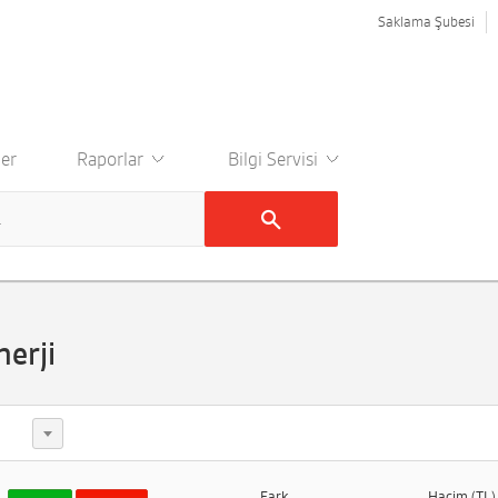
Saklama Şubesi
er
Raporlar
Bilgi Servisi
nerji
Fark
Hacim (TL)