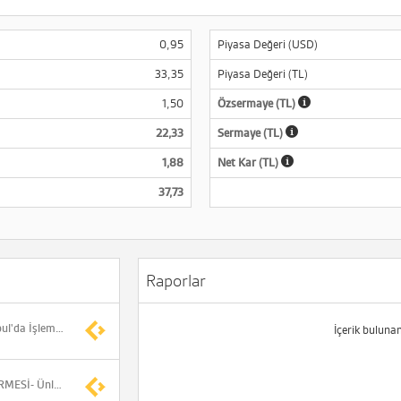
0,95
Piyasa Değeri (USD)
33,35
Piyasa Değeri (TL)
1,50
Özsermaye (TL)
22,33
Sermaye (TL)
1,88
Net Kar (TL)
37,73
Raporlar
TABLO- Borsa İstanbul'da İşlem Gören Şirketlerin Genel Kurul Tarihleri
İçerik buluna
HİSSE DEĞERLENDİRMESİ- Ünlü & Co, TRENJ'i model portföyüne ekledi