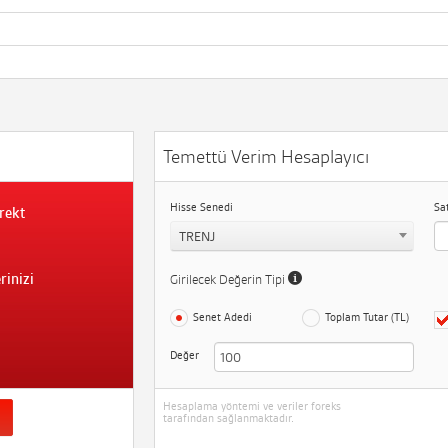
Temettü Verim Hesaplayıcı
Hisse Senedi
Sa
rekt
TRENJ
rinizi
Girilecek Değerin Tipi
Senet Adedi
Toplam Tutar (TL)
Değer
Hesaplama yöntemi ve veriler foreks
tarafından sağlanmaktadır.