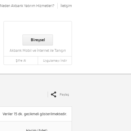
Neden Akbank Yatırım Hizmetleri?
İletişim
Bireysel
Akbank Mobil ve İnternet ile Tanışın
Şifre Al
Uygulamayı İndir
Paylaş
Veriler 15 dk. gecikmeli gösterilmektedir.
Hacim (Adet)