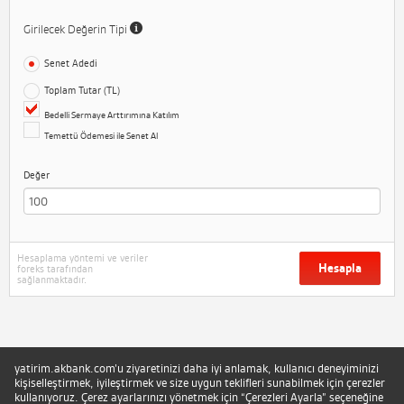
Girilecek Değerin Tipi
Senet Adedi
Toplam Tutar (TL)
Bedelli Sermaye Arttırımına Katılım
Temettü Ödemesi ile Senet Al
Değer
Hesaplama yöntemi ve veriler
Hesapla
foreks tarafından
sağlanmaktadır.