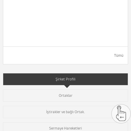
Tümü
Şirket Profili
Ortaklar
İştirakler ve bağlı Ortak.
Sermaye Hareketleri