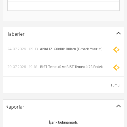
Haberler
24.07.2026 - 09:13
ANALİZ- Günlük Bülten (Destek Yatırım)
20.07.2026 - 19:18
BIST Temettü ve BIST Temettü 25 Endeksleri'nde 01.08.2026-31.10.2026 dönemi değişiklikleri açıklandı
Tümü
Raporlar
İçerik bulunamadı.