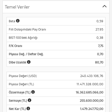
Temel Veriler
Beta
0,59
Fiili Dolaşımdaki Pay Oranı
27,95
BIST-100'deki Ağırlığı
0,38
F/K Oranı
7,75
Piyasa Değ. / Defter Değ.
0,70
Dibe Uzaklık
80,70
Piyasa Değeri (USD)
240.433.106,76
Piyasa Değeri (TL)
11.471.328.000,00
Özsermaye (TL)
16.362.685.066,00
Sermaye (TL)
255.600.000,00
Net Kar (TL)
1.479.247.712,00