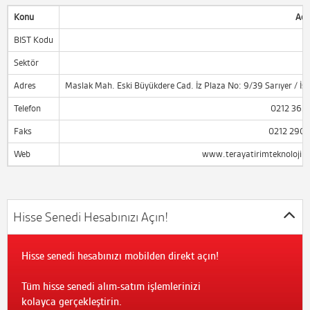
Konu
Açı
BIST Kodu
T
Sektör
Adres
Maslak Mah. Eski Büyükdere Cad. İz Plaza No: 9/39 Sarıyer / İs
Telefon
0212 365 
Faks
0212 290 
Web
www.terayatirimteknoloji.c
Hisse Senedi Hesabınızı Açın!
Hisse senedi hesabınızı mobilden direkt açın!
Tüm hisse senedi alım-satım işlemlerinizi
kolayca gerçekleştirin.