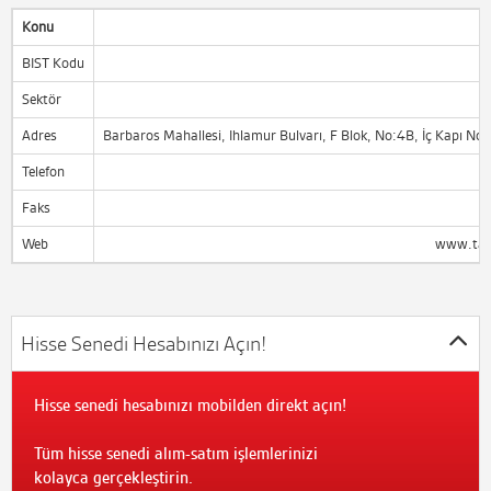
Konu
BIST Kodu
Sektör
Adres
Barbaros Mahallesi, Ihlamur Bulvarı, F Blok, No:4B, İç Kapı No:1
Telefon
Faks
Web
www.tatl
Hisse Senedi Hesabınızı Açın!
Hisse senedi hesabınızı mobilden direkt açın!
Tüm hisse senedi alım-satım işlemlerinizi
kolayca gerçekleştirin.