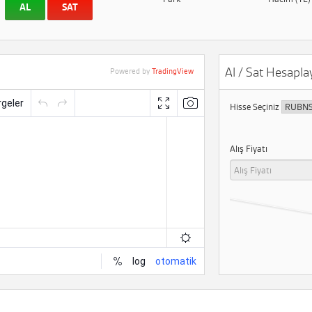
AL
SAT
Al / Sat Hesaplay
Powered by
TradingView
Hisse Seçiniz
Alış Fiyatı