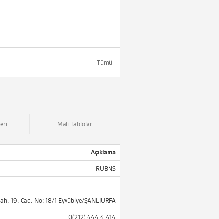
Tümü
eri
Mali Tablolar
Açıklama
RUBNS
ah. 19. Cad. No: 18/1 Eyyübiye/ŞANLIURFA
0(212) 444 4 414