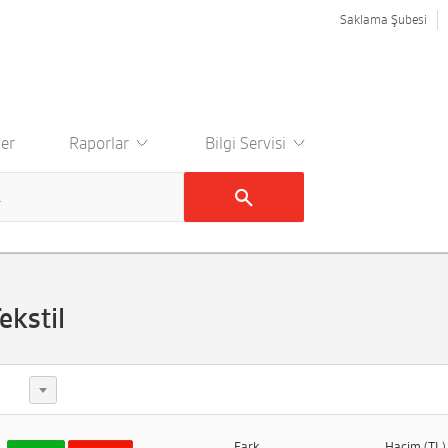
Saklama Şubesi
er
Raporlar
Bilgi Servisi
kstil
Fark
Hacim (TL)