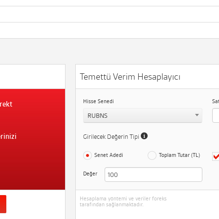
Temettü Verim Hesaplayıcı
Hisse Senedi
Sa
rekt
RUBNS
rinizi
Girilecek Değerin Tipi
Senet Adedi
Toplam Tutar (TL)
Değer
Hesaplama yöntemi ve veriler foreks
tarafından sağlanmaktadır.