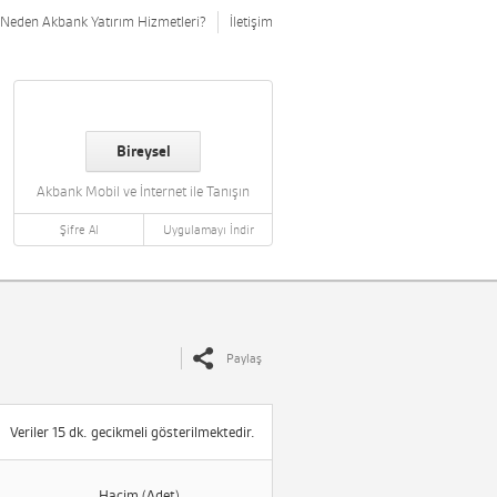
Neden Akbank Yatırım Hizmetleri?
İletişim
Bireysel
Akbank Mobil ve İnternet ile Tanışın
Şifre Al
Uygulamayı İndir
Paylaş
Veriler 15 dk. gecikmeli gösterilmektedir.
Hacim (Adet)