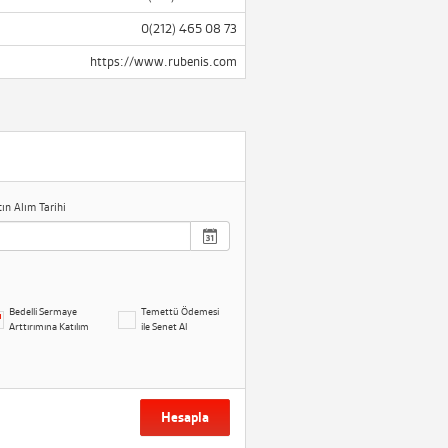
0(212) 465 08 73
https://www.rubenis.com
tın Alım Tarihi
Bedelli Sermaye
Temettü Ödemesi
Arttırımına Katılım
ile Senet Al
Hesapla