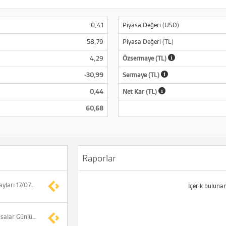
0,41
Piyasa Değeri (USD)
58,79
Piyasa Değeri (TL)
4,29
Özsermaye (TL)
-30,99
Sermaye (TL)
0,44
Net Kar (TL)
60,68
Raporlar
EUPWR ve RUBNS payları 17/07/2026 tarihli işlemlere (seans sonuna) kadar açığa satışa ve kredili işlemlere konu edilemeyecek
İçerik buluna
ANALİZ- Yurt İçi Piyasalar Günlük Bülten (Burgan Yatırım)