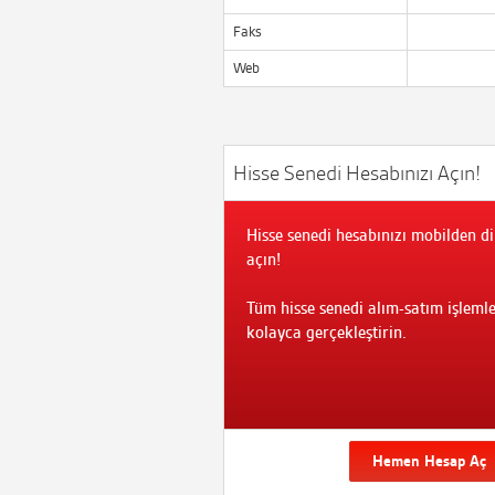
Faks
Web
Hisse Senedi Hesabınızı Açın!
Hisse senedi hesabınızı mobilden di
açın!
Tüm hisse senedi alım-satım işlemle
kolayca gerçekleştirin.
Hemen Hesap Aç