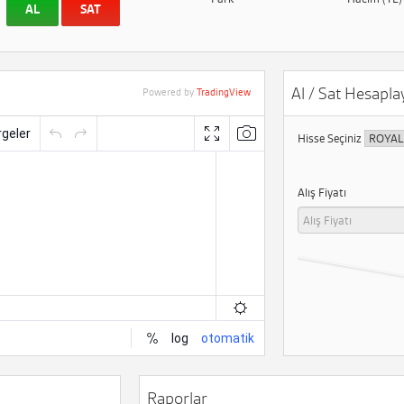
AL
SAT
Al / Sat Hesaplay
Powered by
TradingView
Hisse Seçiniz
Alış Fiyatı
Raporlar