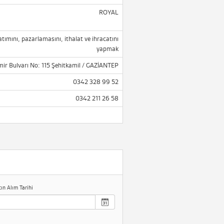
ROYAL
satımını, pazarlamasını, ithalat ve ihracatını
yapmak
r Bulvarı No: 115 Şehitkamil / GAZİANTEP
0342 328 99 52
0342 211 26 58
tın Alım Tarihi