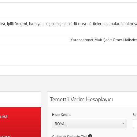
ısı, iplik üretimi, ham ya da işlenmiş her türlü tekstil ürünlerinin imalatını, alım-
Karacaahmet Mah.Şehit Ömer Halisdemi
Temettü Verim Hesaplayıcı
Hisse Senedi
Sa
rekt
ROYAL
rinizi
Girilecek Değerin Tipi