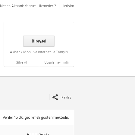
Neden Akbank Yatırım Hizmetleri?
İletişim
Bireysel
Akbank Mobil ve İnternet ile Tanışın
Şifre Al
Uygulamayı İndir
Paylaş
Veriler 15 dk. gecikmeli gösterilmektedir.
Hacim (Adet)