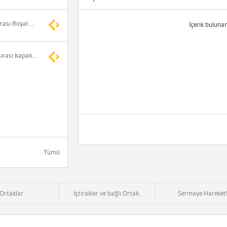
Müsadere kararı sonrası Royal Halı, Hazine ve Maliye Bakanlığı adına tek ortaklı olarak Gaziantep Ticaret Sicil Müdürlüğü nezdinde tescil edildi
İçerik buluna
Royal Halı'nın işlem sırası kapalı olan paylarının kottan çıkarılmasına karar verildi
Tümü
Ortaklar
İştirakler ve bağlı Ortak.
Sermaye Hareketl