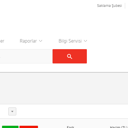
Saklama Şubesi
er
Raporlar
Bilgi Servisi
Fark
Hacim (TL)