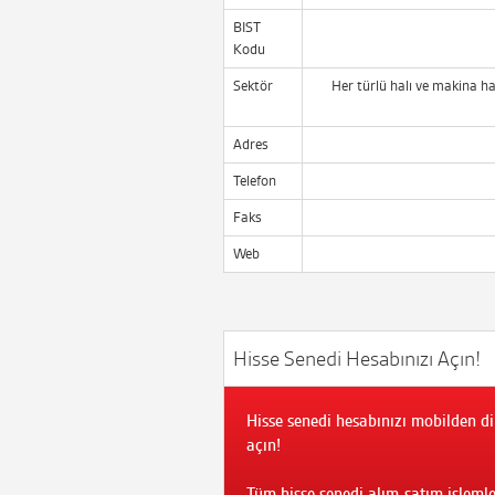
BIST
Kodu
Sektör
Her türlü halı ve makina hal
Adres
Telefon
Faks
Web
Hisse Senedi Hesabınızı Açın!
Hisse senedi hesabınızı mobilden di
açın!
Tüm hisse senedi alım-satım işlemle