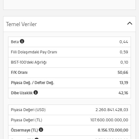
Temel Veriler
Beta
0,44
Fiili Dolaşımdaki Pay Oranı
0,59
BIST-100'deki Ağırlığı
0,10
F/K Oranı
50,66
Piyasa Değ. / Defter Değ.
13,19
Dibe Uzaklık
42,16
Piyasa Değeri (USD)
2.260.841.428,03
Piyasa Değeri (TL)
107.600.000.000,00
Özsermaye (TL)
8.156.172.000,00