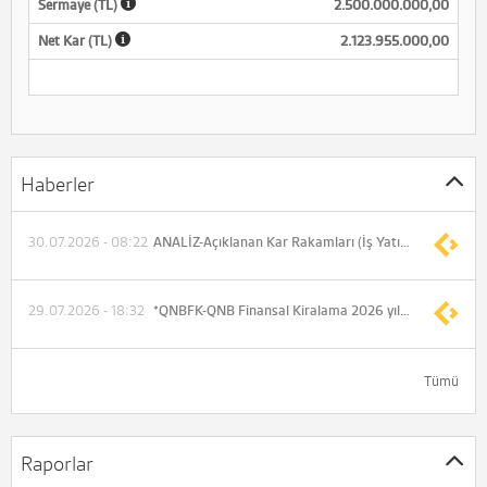
Sermaye (TL)
2.500.000.000,00
Net Kar (TL)
2.123.955.000,00
Haberler
30.07.2026 - 08:22
ANALİZ-Açıklanan Kar Rakamları (İş Yatırım)
29.07.2026 - 18:32
*QNBFK-QNB Finansal Kiralama 2026 yılı 6 aylık konsolide olmayan net dönem karı 1.152.023.000 TL (Önceki 857.016.000 TL)
Tümü
Raporlar