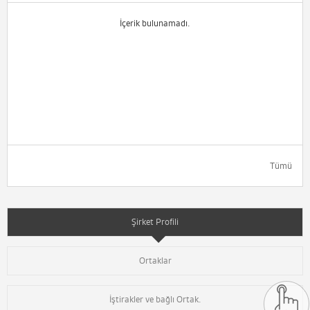
İçerik bulunamadı.
Tümü
Şirket Profili
Ortaklar
İştirakler ve bağlı Ortak.