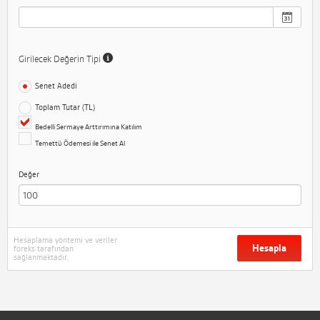
Girilecek Değerin Tipi
Senet Adedi
Toplam Tutar (TL)
Bedelli Sermaye Arttırımına Katılım
Temettü Ödemesi ile Senet Al
Değer
Hesaplama yöntemi ve veriler
Hesapla
foreks tarafından
sağlanmaktadır.