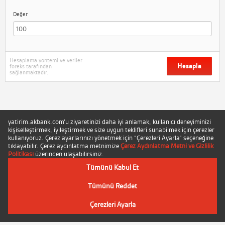
Değer
Hesaplama yöntemi ve veriler
Hesapla
foreks tarafından
sağlanmaktadır.