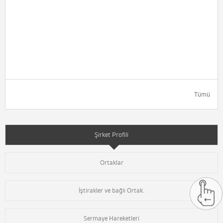
Tümü
Şirket Profili
Ortaklar
İştirakler ve bağlı Ortak.
Sermaye Hareketleri