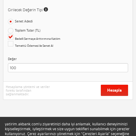
Girilecek Değerin Tipi
Senet Adedi
Toplam Tutar (TL)
Bedelli Sermaye Arttırımına Katılım
Temettü Ödemesi ile Senet Al
Değer
Hesaplama yöntemi ve veriler
Hesapla
foreks tarafından
sağlanmaktadır.