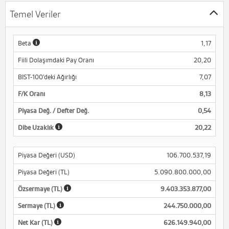
Temel Veriler
Beta
1,17
Fiili Dolaşımdaki Pay Oranı
20,20
BIST-100'deki Ağırlığı
7,07
F/K Oranı
8,13
Piyasa Değ. / Defter Değ.
0,54
Dibe Uzaklık
20,22
Piyasa Değeri (USD)
106.700.537,19
Piyasa Değeri (TL)
5.090.800.000,00
Özsermaye (TL)
9.403.353.877,00
Sermaye (TL)
244.750.000,00
Net Kar (TL)
626.149.940,00