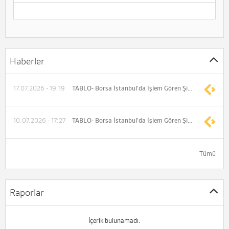
Haberler
17.07.2026 - 19:19
TABLO- Borsa İstanbul'da İşlem Gören Şirketlerin Genel Kurul Tarihleri
10.07.2026 - 17:27
TABLO- Borsa İstanbul'da İşlem Gören Şirketlerin Genel Kurul Tarihleri
Tümü
Raporlar
İçerik bulunamadı.