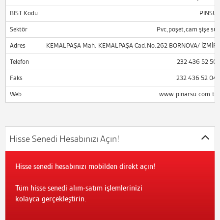
BIST Kodu
PINSU
Sektör
Pvc,poşet,cam şişe su
Adres
KEMALPAŞA Mah. KEMALPAŞA Cad.No.262 BORNOVA/ İZMİR
Telefon
232 436 52 50
Faks
232 436 52 04
Web
www.pinarsu.com.tr
Hisse Senedi Hesabınızı Açın!
Hisse senedi hesabınızı mobilden direkt açın!
Tüm hisse senedi alım-satım işlemlerinizi
kolayca gerçekleştirin.