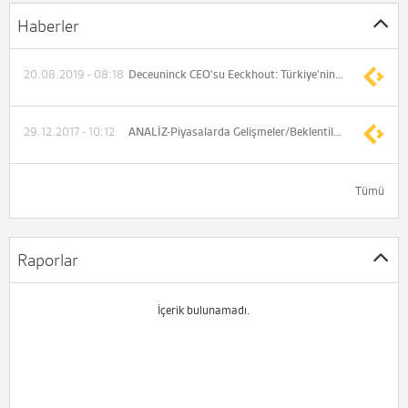
Haberler
20.08.2019 - 08:18
Deceuninck CEO'su Eeckhout: Türkiye'nin uzun vadeli potansiyeline kesinlikle inanıyoruz
29.12.2017 - 10:12
ANALİZ-Piyasalarda Gelişmeler/Beklentiler(Bizim Menkul Değerler)
Tümü
Raporlar
İçerik bulunamadı.