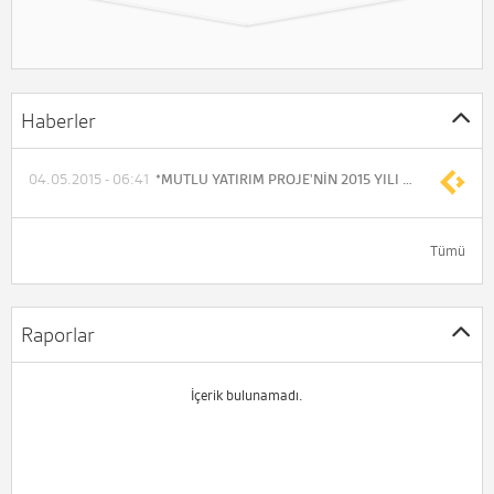
Haberler
04.05.2015 - 06:41
*MUTLU YATIRIM PROJE'NİN 2015 YILI 1.ÇEYREK KONSOLİDE OLMAYAN NET DÖNEM ZARARI 378.534 TL(ÖNCEKİ -111.800 TL)
Tümü
Raporlar
İçerik bulunamadı.