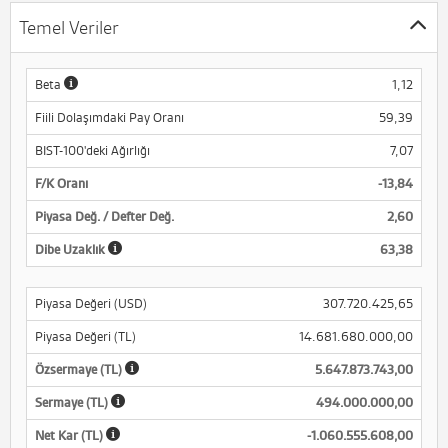
Temel Veriler
Beta
1,12
Fiili Dolaşımdaki Pay Oranı
59,39
BIST-100'deki Ağırlığı
7,07
F/K Oranı
-13,84
Piyasa Değ. / Defter Değ.
2,60
Dibe Uzaklık
63,38
Piyasa Değeri (USD)
307.720.425,65
Piyasa Değeri (TL)
14.681.680.000,00
Özsermaye (TL)
5.647.873.743,00
Sermaye (TL)
494.000.000,00
Net Kar (TL)
-1.060.555.608,00