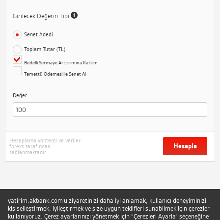
Girilecek Değerin Tipi
Senet Adedi
Toplam Tutar (TL)
Bedelli Sermaye Arttırımına Katılım
Temettü Ödemesi ile Senet Al
Değer
Hesaplama yöntemi ve veriler
Hesapla
foreks tarafından
sağlanmaktadır.