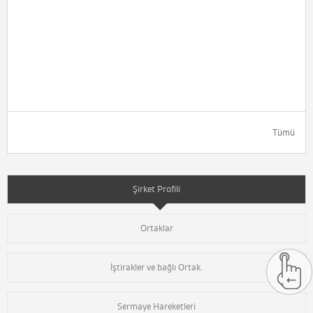
Tümü
Şirket Profili
Ortaklar
İştirakler ve bağlı Ortak.
Sermaye Hareketleri