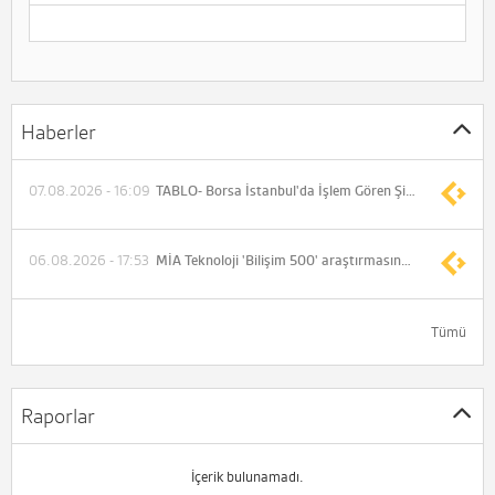
Haberler
07.08.2026 - 16:09
TABLO- Borsa İstanbul'da İşlem Gören Şirketlerin Genel Kurul Tarihleri
06.08.2026 - 17:53
MİA Teknoloji 'Bilişim 500' araştırmasında iki farklı kategoride birincilik ödülüne layık görüldü
Tümü
Raporlar
İçerik bulunamadı.