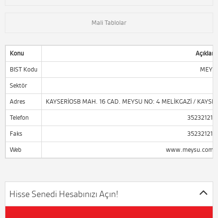
Mali Tablolar
Konu
Açıklam
BIST Kodu
MEYS
Sektör
Adres
KAYSERİOSB MAH. 16 CAD. MEYSU NO: 4 MELİKGAZİ / KAYSER
Telefon
352321210
Faks
352321210
Web
www.meysu.com.t
Hisse Senedi Hesabınızı Açın!