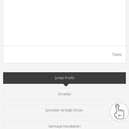
Tümü
Şirket Profili
Ortaklar
İştirakler ve bağlı Ortak.
Sermaye Hareketleri