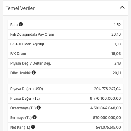
Temel Veriler
Beta
-1,52
Fiili Dolaşımdaki Pay Oranı
20,10
BIST-100'deki Ağırlığı
0,13
F/K Oranı
18,06
Piyasa Değ. / Defter Değ.
2,13
Dibe Uzaklık
20,11
Piyasa Değeri (USD)
204.776.247,04
Piyasa Değeri (TL)
9.770.100.000,00
Özsermaye (TL)
4.581.844.648,00
Sermaye (TL)
870.000.000,00
Net Kar (TL)
541.075.515,00