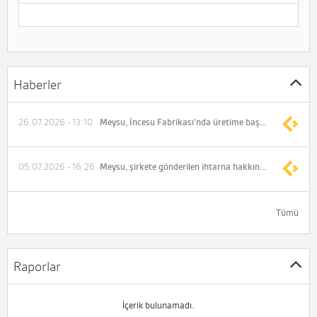
Haberler
26.07.2026 - 13:10
Meysu, İncesu Fabrikası'nda üretime başladı
05.07.2026 - 16:26
Meysu, şirkete gönderilen ihtarna hakkında SPK'ya idari ve cezai yaptırım uygulanması talebiyle başvuruda bulundu
Tümü
Raporlar
İçerik bulunamadı.