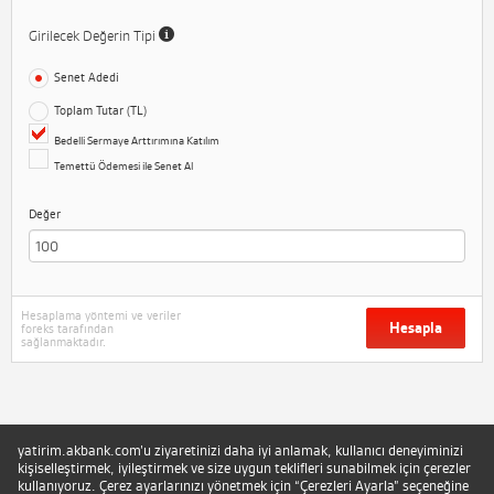
Girilecek Değerin Tipi
Senet Adedi
Toplam Tutar (TL)
Bedelli Sermaye Arttırımına Katılım
Temettü Ödemesi ile Senet Al
Değer
Hesaplama yöntemi ve veriler
Hesapla
foreks tarafından
sağlanmaktadır.