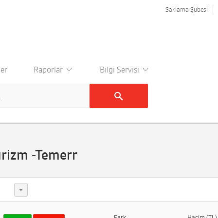
Saklama Şubesi
er
Raporlar
Bilgi Servisi
urizm -Temerr
Fark
Hacim (TL)