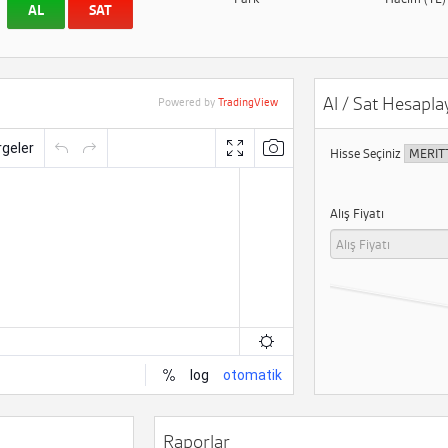
AL
SAT
Al / Sat Hesaplay
Powered by
TradingView
Hisse Seçiniz
Alış Fiyatı
Raporlar