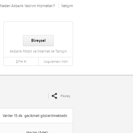
Neden Akbank Yatırım Hizmetleri?
İletişim
Bireysel
Akbank Mobil ve İnternet ile Tanışın
Şifre Al
Uygulamayı İndir
Paylaş
Veriler 15 dk. gecikmeli gösterilmektedir.
Hacim (Adet)