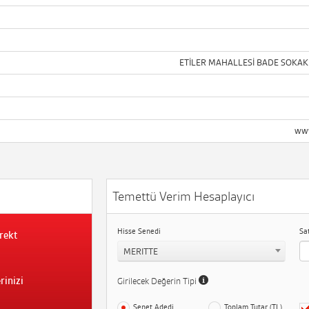
ETİLER MAHALLESİ BADE SOKAK 
www
Temettü Verim Hesaplayıcı
Hisse Senedi
Sa
rekt
MERITTE
rinizi
Girilecek Değerin Tipi
Senet Adedi
Toplam Tutar (TL)