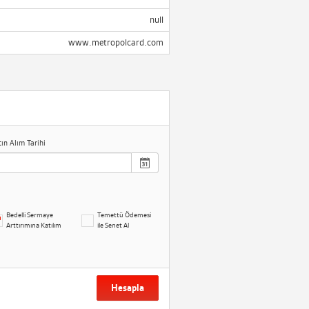
null
www.metropolcard.com
tın Alım Tarihi
Bedelli Sermaye
Temettü Ödemesi
Arttırımına Katılım
ile Senet Al
Hesapla