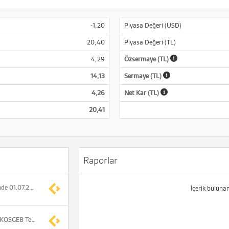
-1,20
Piyasa Değeri (USD)
20,40
Piyasa Değeri (TL)
4,29
Özsermaye (TL)
14,13
Sermaye (TL)
4,26
Net Kar (TL)
20,41
Raporlar
BIST Pay Endekslerinde 01.07.2026-30.09.2026 döneminde geçerli olacak değişiklikler açıklandı
İçerik buluna
Metropal Kurumsal, KOSGEB Teknoloji Merkezi Destek Programı başvurusu yaptı