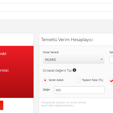
Temettü Verim Hesaplayıcı
Hisse Senedi
Sa
rekt
MCARD
rinizi
Girilecek Değerin Tipi
Senet Adedi
Toplam Tutar (TL)
Değer
Hesaplama yöntemi ve veriler foreks
tarafından sağlanmaktadır.