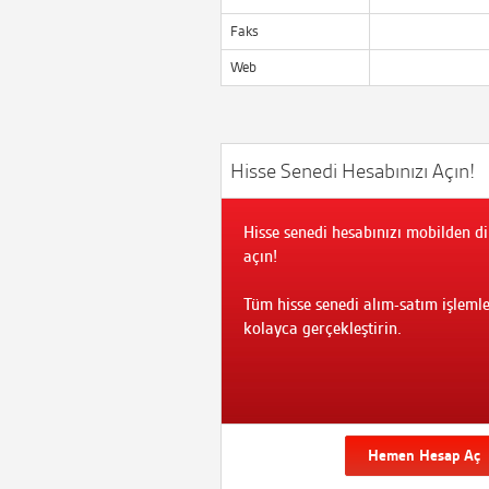
Faks
Web
Hisse Senedi Hesabınızı Açın!
Hisse senedi hesabınızı mobilden di
açın!
Tüm hisse senedi alım-satım işlemle
kolayca gerçekleştirin.
Hemen Hesap Aç