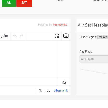
AL
SAT
Al / Sat Hesaplay
Powered by
TradingView
Hisse Seçiniz
Alış Fiyatı