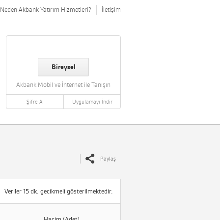
Neden Akbank Yatırım Hizmetleri?
İletişim
Bireysel
Akbank Mobil ve İnternet ile Tanışın
Şifre Al
Uygulamayı İndir
Paylaş
Veriler 15 dk. gecikmeli gösterilmektedir.
Hacim (Adet)