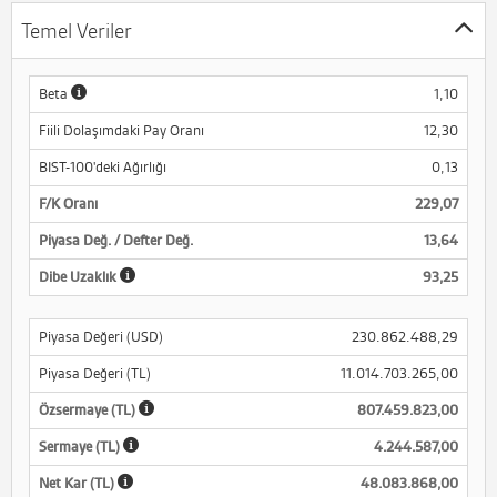
Temel Veriler
Beta
1,10
Fiili Dolaşımdaki Pay Oranı
12,30
BIST-100'deki Ağırlığı
0,13
F/K Oranı
229,07
Piyasa Değ. / Defter Değ.
13,64
Dibe Uzaklık
93,25
Piyasa Değeri (USD)
230.862.488,29
Piyasa Değeri (TL)
11.014.703.265,00
Özsermaye (TL)
807.459.823,00
Sermaye (TL)
4.244.587,00
Net Kar (TL)
48.083.868,00