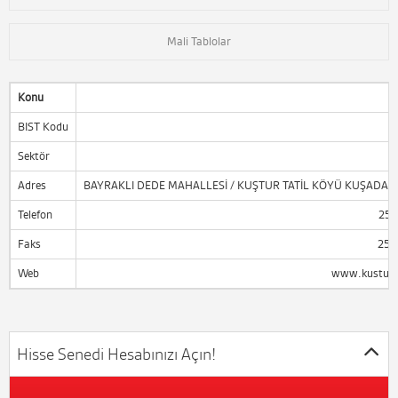
Mali Tablolar
Konu
BIST Kodu
Sektör
Adres
BAYRAKLI DEDE MAHALLESİ / KUŞTUR TATİL KÖYÜ KUŞADASI 
Telefon
256
Faks
256
Web
www.kusturc
Hisse Senedi Hesabınızı Açın!