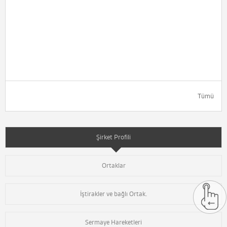
Tümü
Şirket Profili
Ortaklar
İştirakler ve bağlı Ortak.
Sermaye Hareketleri