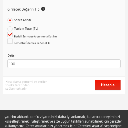
Girilecek Değerin Tipi
Senet Adedi
Toplam Tutar (TL)
Bedelli Sermaye Arttırımına Katılım
Temettü Ödemesi ile Senet Al
Değer
Hesaplama yöntemi ve veriler
Hesapla
foreks tarafından
sağlanmaktadır.