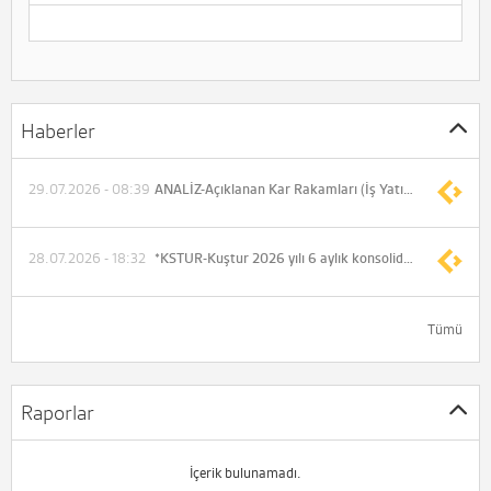
Haberler
29.07.2026 - 08:39
ANALİZ-Açıklanan Kar Rakamları (İş Yatırım)
28.07.2026 - 18:32
*KSTUR-Kuştur 2026 yılı 6 aylık konsolide olmayan net dönem zararı -111.332.493 TL (Önceki -60.145.386 TL)
Tümü
Raporlar
İçerik bulunamadı.