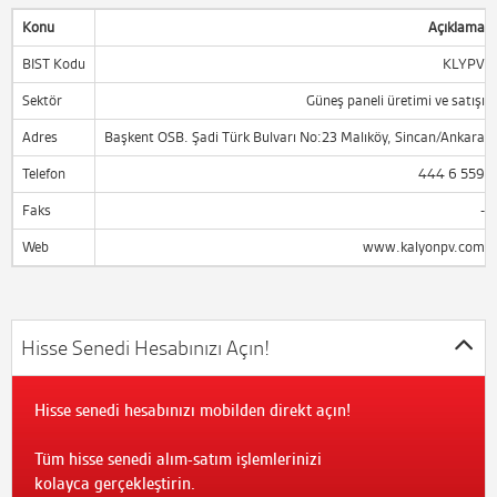
Konu
Açıklama
BIST Kodu
KLYPV
Sektör
Güneş paneli üretimi ve satışı
Adres
Başkent OSB. Şadi Türk Bulvarı No:23 Malıköy, Sincan/Ankara
Telefon
444 6 559
Faks
-
Web
www.kalyonpv.com
Hisse Senedi Hesabınızı Açın!
Hisse senedi hesabınızı mobilden direkt açın!
Tüm hisse senedi alım-satım işlemlerinizi
kolayca gerçekleştirin.