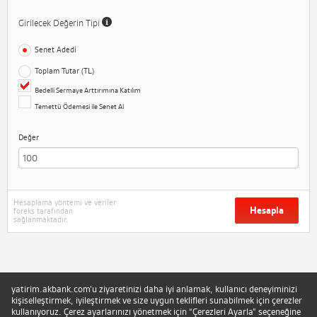
Girilecek Değerin Tipi
Senet Adedi
Toplam Tutar (TL)
Bedelli Sermaye Arttırımına Katılım
Temettü Ödemesi ile Senet Al
Değer
Hesaplama yöntemi ve veriler
Hesapla
foreks tarafından
sağlanmaktadır.