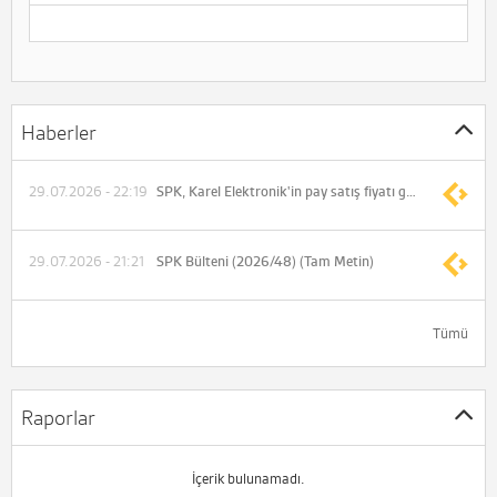
Haberler
29.07.2026 - 22:19
SPK, Karel Elektronik'in pay satış fiyatı güncelleme talebini reddetti
29.07.2026 - 21:21
SPK Bülteni (2026/48) (Tam Metin)
Tümü
Raporlar
İçerik bulunamadı.