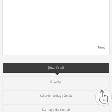
Tümü
Şirket Profili
Ortaklar
İştirakler ve bağlı Ortak.
Sermaye Hareketleri