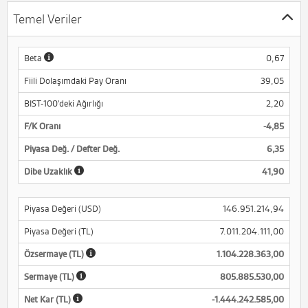
Temel Veriler
Beta
0,67
Fiili Dolaşımdaki Pay Oranı
39,05
BIST-100'deki Ağırlığı
2,20
F/K Oranı
-4,85
Piyasa Değ. / Defter Değ.
6,35
Dibe Uzaklık
41,90
Piyasa Değeri (USD)
146.951.214,94
Piyasa Değeri (TL)
7.011.204.111,00
Özsermaye (TL)
1.104.228.363,00
Sermaye (TL)
805.885.530,00
Net Kar (TL)
-1.444.242.585,00