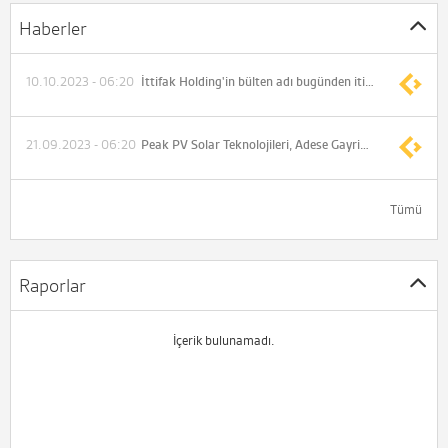
Haberler
10.10.2023 - 06:20
İttifak Holding'in bülten adı bugünden itibaren Loras Holding olarak değiştirilecek
21.09.2023 - 06:20
Peak PV Solar Teknolojileri, Adese Gayrimenkul ve Selva Gıda ile güneş paneli tedarikine yönelik sözleşmeler imzaladı
Tümü
Raporlar
İçerik bulunamadı.