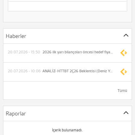
Haberler
20.07.2026 - 15:50
2026 ilk yarı bilançoları öncesi hedef fiyatlara göre getiri potansiyeli en yüksek hisseler
20.07.2026 - 10:06
ANALİZ- HTTBT 2Ç26 Beklentisi (Deniz Yatırım)
Tümü
Raporlar
İçerik bulunamadı.