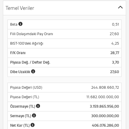
Temel Veriler
Beta
0,51
Fiili Dolaşımdaki Pay Oranı
27,60
BIST-100'deki Ağırlığı
4,25
F/K Oranı
28,77
Piyasa Değ. / Defter Değ.
3,70
Dibe Uzaklık
27,60
Piyasa Değeri (USD)
244.808.660,72
Piyasa Değeri (TL)
11.682.000.000,00
Özsermaye (TL)
3.159.865.956,00
Sermaye (TL)
300.000.000,00
Net Kar (TL)
406.076.286,00