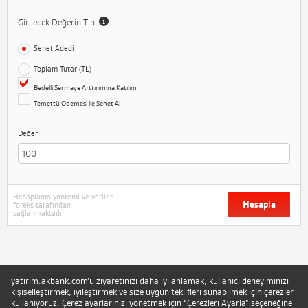
Girilecek Değerin Tipi
Senet Adedi
Toplam Tutar (TL)
Bedelli Sermaye Arttırımına Katılım
Temettü Ödemesi ile Senet Al
Değer
Hesaplama yöntemi ve veriler
Hesapla
foreks tarafından
sağlanmaktadır.