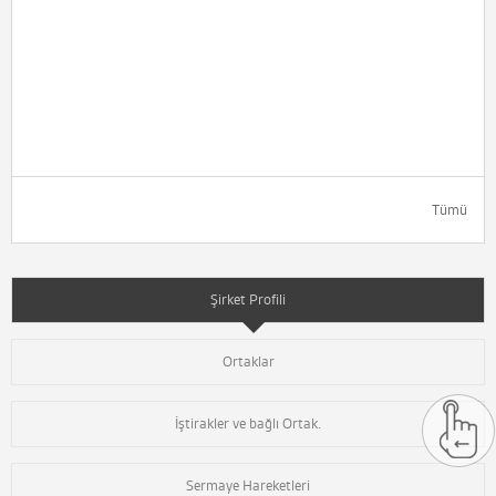
Tümü
Şirket Profili
Ortaklar
İştirakler ve bağlı Ortak.
Sermaye Hareketleri