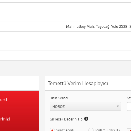
Mahmutbey Mah. Taşocağı Yolu 2538. Sk.
Temettü Verim Hesaplayıcı
Hisse Senedi
Sa
rekt
HOROZ
rinizi
Girilecek Değerin Tipi
Senet Adedi
Toplam Tutar (TL)