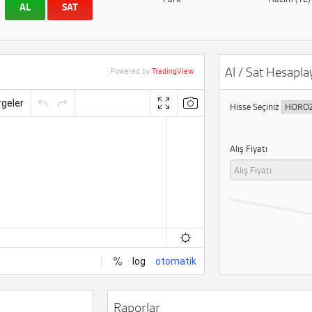
AL
SAT
Al / Sat Hesaplay
Powered by
TradingView
Hisse Seçiniz
Alış Fiyatı
Raporlar