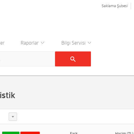
Saklama Şubesi
er
Raporlar
Bilgi Servisi
stik
Fark
Hacim (TL)