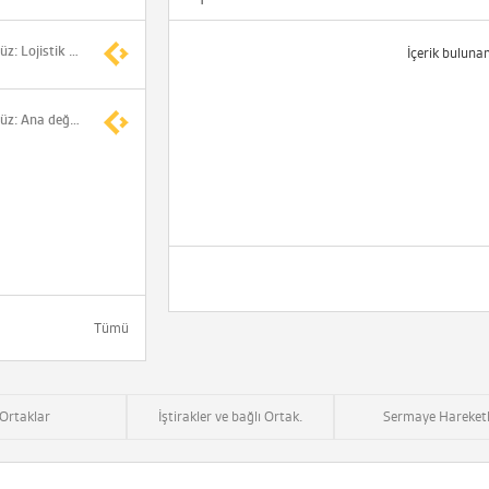
*Horoz Lojistik/Gürbüz: Lojistik e-İhracatın olmazsa olmaz tarafı - CNBC-e
İçerik buluna
*Horoz Lojistik/Gürbüz: Ana değer kattığımız taraf yurt dışı dağıtım ağı, son 5 yıldır bu tarafa ağırlık verdik - CNBC-e
Tümü
Ortaklar
İştirakler ve bağlı Ortak.
Sermaye Hareketl