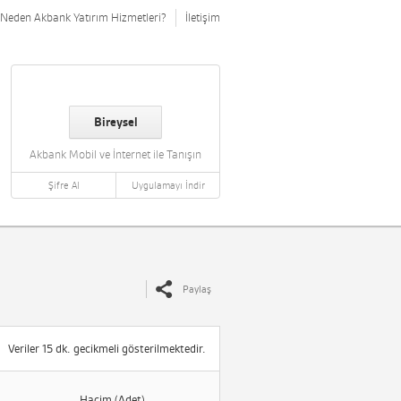
Neden Akbank Yatırım Hizmetleri?
İletişim
Bireysel
Akbank Mobil ve İnternet ile Tanışın
Şifre Al
Uygulamayı İndir
Paylaş
Veriler 15 dk. gecikmeli gösterilmektedir.
Hacim (Adet)