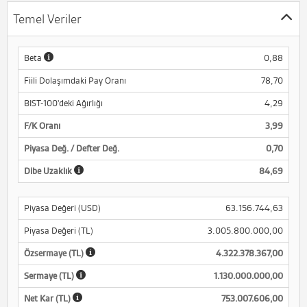
Temel Veriler
Beta
0,88
Fiili Dolaşımdaki Pay Oranı
78,70
BIST-100'deki Ağırlığı
4,29
F/K Oranı
3,99
Piyasa Değ. / Defter Değ.
0,70
Dibe Uzaklık
84,69
Piyasa Değeri (USD)
63.156.744,63
Piyasa Değeri (TL)
3.005.800.000,00
Özsermaye (TL)
4.322.378.367,00
Sermaye (TL)
1.130.000.000,00
Net Kar (TL)
753.007.606,00