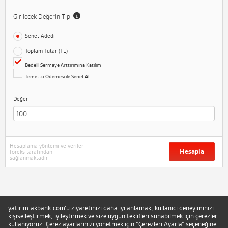
Girilecek Değerin Tipi
Senet Adedi
Toplam Tutar (TL)
Bedelli Sermaye Arttırımına Katılım
Temettü Ödemesi ile Senet Al
Değer
Hesaplama yöntemi ve veriler
Hesapla
foreks tarafından
sağlanmaktadır.