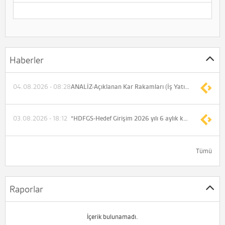
Haberler
04.08.2026 - 08:28
ANALİZ-Açıklanan Kar Rakamları (İş Yatırım)
03.08.2026 - 18:12
*HDFGS-Hedef Girişim 2026 yılı 6 aylık konsolide olmayan net dönem zararı -88.499.931 TL (Önceki -492.677.546 TL)
Tümü
Raporlar
İçerik bulunamadı.