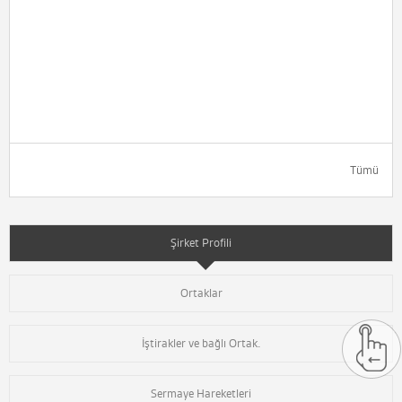
Tümü
Şirket Profili
Ortaklar
İştirakler ve bağlı Ortak.
Sermaye Hareketleri