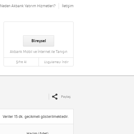
Neden Akbank Yatırım Hizmetleri?
İletişim
Bireysel
Akbank Mobil ve İnternet ile Tanışın
Şifre Al
Uygulamayı İndir
Paylaş
Veriler 15 dk. gecikmeli gösterilmektedir.
Hacim (Adet)