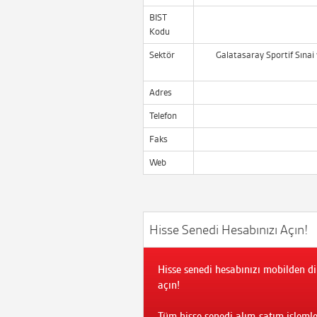
BIST
Kodu
Sektör
Galatasaray Sportif Sınai 
Adres
Telefon
Faks
Web
Hisse Senedi Hesabınızı Açın!
Hisse senedi hesabınızı mobilden di
açın!
Tüm hisse senedi alım-satım işlemle