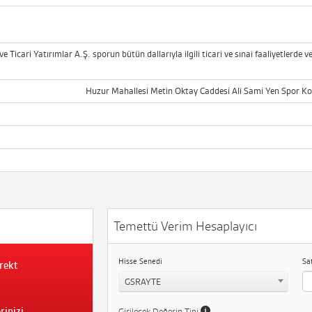
ve Ticari Yatırımlar A.Ş. sporun bütün dallarıyla ilgili ticari ve sınai faaliyetlerd
Huzur Mahallesi Metin Oktay Caddesi Ali Sami Yen Spor K
Temettü Verim Hesaplayıcı
Hisse Senedi
Sa
rekt
GSRAYTE
rinizi
Girilecek Değerin Tipi