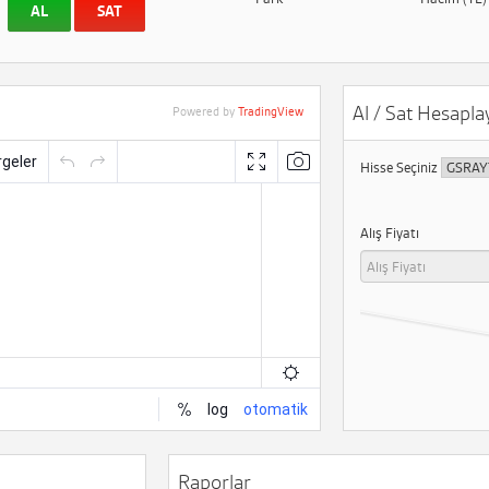
AL
SAT
Al / Sat Hesaplay
Powered by
TradingView
Hisse Seçiniz
Alış Fiyatı
Raporlar