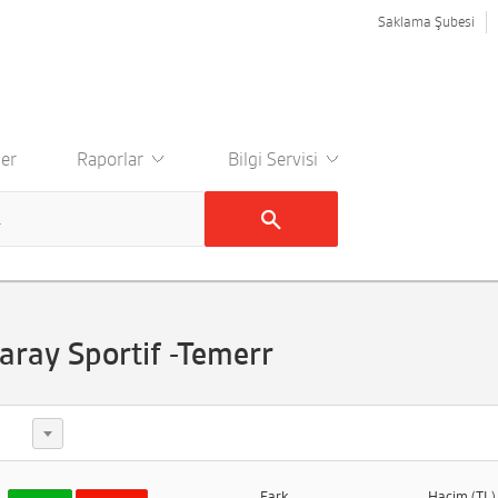
Saklama Şubesi
er
Raporlar
Bilgi Servisi
ray Sportif -Temerr
Fark
Hacim (TL)