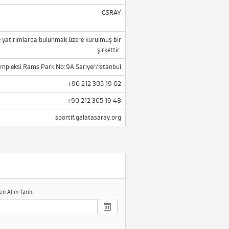
GSRAY
e ve yatırımlarda bulunmak üzere kurulmuş bir
şirkettir.
ompleksi Rams Park No:9A Sarıyer/İstanbul
+90 212 305 19 02
+90 212 305 19 48
sportif.galatasaray.org
tın Alım Tarihi