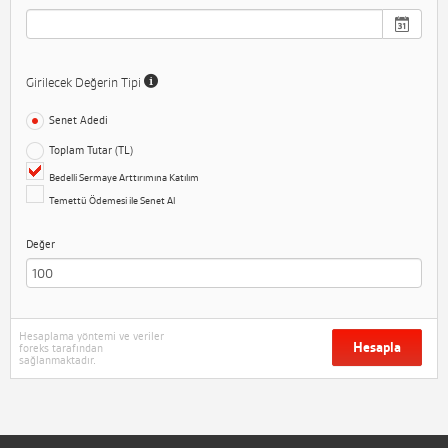
Girilecek Değerin Tipi
Senet Adedi
Toplam Tutar (TL)
Bedelli Sermaye Arttırımına Katılım
Temettü Ödemesi ile Senet Al
Değer
Hesaplama yöntemi ve veriler
Hesapla
foreks tarafından
sağlanmaktadır.