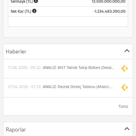
Sermaye (TL)
13.500.000.000,00
Net Kar (TL)
-1.234.483.390,00
Haberler
17.06.2026 - 09:22
ANALİZ- BIST Teknik Takip Bülteni (Deniz Yatırım)
27.04.2026 - 07:33
ANALİZ- Destek Direnç Tablosu (Ahlatcı Yatırım)
Tümü
Raporlar