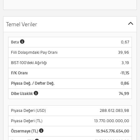
Temel Veriler
Beta
0,67
Fiili Dolaşımdaki Pay Oranı
39,96
BIST-100'deki Ağırlığı
3,19
F/K Oranı
-11,15
Piyasa Değ. / Defter Değ.
0,86
Dibe Uzaklık
74,99
Piyasa Değeri (USD)
288.612.083,98
Piyasa Değeri (TL)
13.770.000.000,00
Özsermaye (TL)
15.945.776.654,00