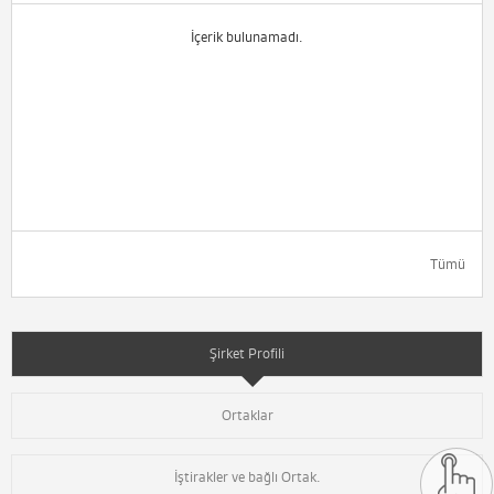
İçerik bulunamadı.
Tümü
Şirket Profili
Ortaklar
İştirakler ve bağlı Ortak.