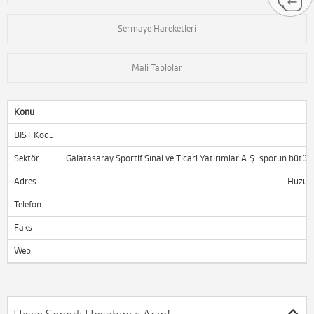
Sermaye Hareketleri
Mali Tablolar
Konu
BIST Kodu
Sektör
Galatasaray Sportif Sınai ve Ticari Yatırımlar A.Ş. sporun bütün da
Adres
Huzur 
Telefon
Faks
Web