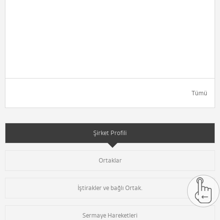
Tümü
Şirket Profili
Ortaklar
İştirakler ve bağlı Ortak.
Sermaye Hareketleri