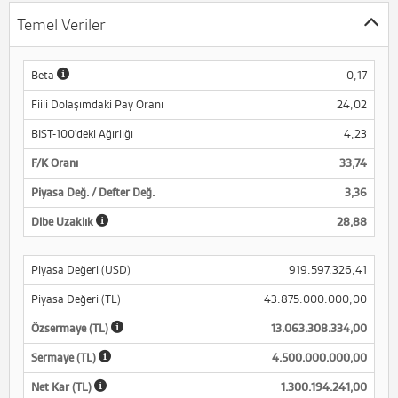
Temel Veriler
Beta
0,17
Fiili Dolaşımdaki Pay Oranı
24,02
BIST-100'deki Ağırlığı
4,23
F/K Oranı
33,74
Piyasa Değ. / Defter Değ.
3,36
Dibe Uzaklık
28,88
Piyasa Değeri (USD)
919.597.326,41
Piyasa Değeri (TL)
43.875.000.000,00
Özsermaye (TL)
13.063.308.334,00
Sermaye (TL)
4.500.000.000,00
Net Kar (TL)
1.300.194.241,00