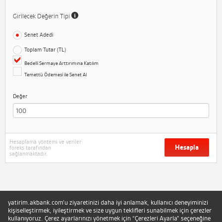
Girilecek Değerin Tipi
Senet Adedi
Toplam Tutar (TL)
Bedelli Sermaye Arttırımına Katılım
Temettü Ödemesi ile Senet Al
Değer
Hesaplama yöntemi ve veriler
Hesapla
foreks tarafından
sağlanmaktadır.