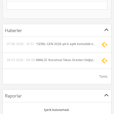
Haberler
07.08.2026 - 19:51
*GENIL-GEN 2026 yılı 6 aylık konsolide net dönem karı 891.779.415 TL (Önceki 550.665.692 TL)
28.07.2026 - 09:06
ANALİZ- Kurumsal Takas Oranları Değişimi (QNB Invest)
Tümü
Raporlar
İçerik bulunamadı.