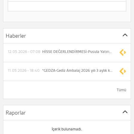
Haberler
12.05.2026 - 07:08
HİSSE DEĞERLENDİRMESİ-Pusula Yatırım, GEDZA için hedef fiyatını 56,6 TL, tavsiyesini "AL" olarak korudu
11.05.2026 - 18:40
*GEDZA-Gediz Ambalaj 2026 yılı 3 aylık konsolide net dönem karı 3.424.336 TL (Önceki 2.638.727 TL)
Tümü
Raporlar
İçerik bulunamadı.