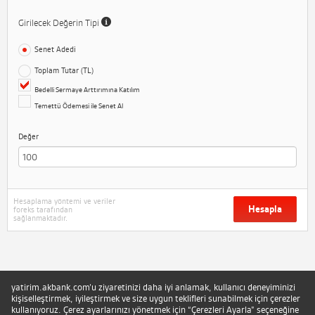
Girilecek Değerin Tipi
Senet Adedi
Toplam Tutar (TL)
Bedelli Sermaye Arttırımına Katılım
Temettü Ödemesi ile Senet Al
Değer
Hesaplama yöntemi ve veriler
Hesapla
foreks tarafından
sağlanmaktadır.