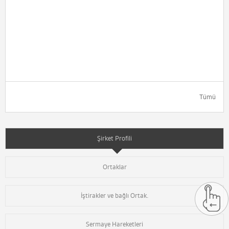
Tümü
Şirket Profili
Ortaklar
İştirakler ve bağlı Ortak.
Sermaye Hareketleri