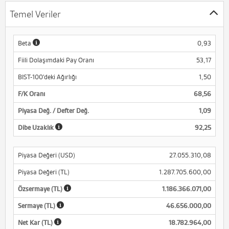
Temel Veriler
Beta
0,93
Fiili Dolaşımdaki Pay Oranı
53,17
BIST-100'deki Ağırlığı
1,50
F/K Oranı
68,56
Piyasa Değ. / Defter Değ.
1,09
Dibe Uzaklık
92,25
Piyasa Değeri (USD)
27.055.310,08
Piyasa Değeri (TL)
1.287.705.600,00
Özsermaye (TL)
1.186.366.071,00
Sermaye (TL)
46.656.000,00
Net Kar (TL)
18.782.964,00