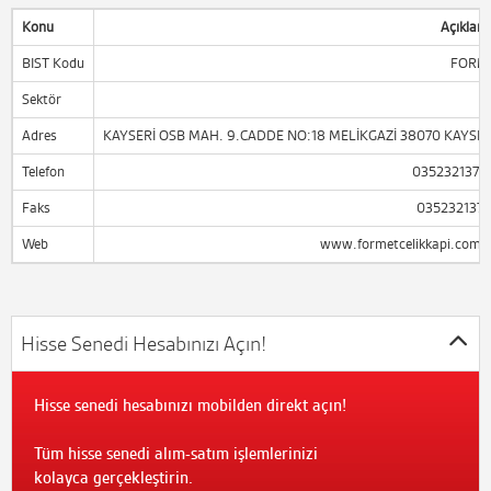
Konu
Açıklam
BIST Kodu
FORM
Sektör
Adres
KAYSERİ OSB MAH. 9.CADDE NO:18 MELİKGAZİ 38070 KAYSER
Telefon
0352321370
Faks
0352321371
Web
www.formetcelikkapi.com.t
Hisse Senedi Hesabınızı Açın!
Hisse senedi hesabınızı mobilden direkt açın!
Tüm hisse senedi alım-satım işlemlerinizi
kolayca gerçekleştirin.