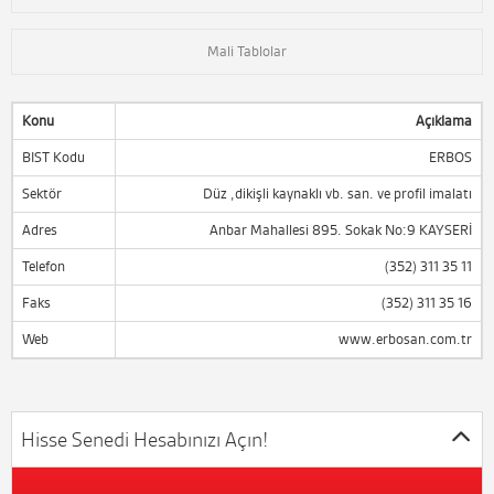
Mali Tablolar
Konu
Açıklama
BIST Kodu
ERBOS
Sektör
Düz ,dikişli kaynaklı vb. san. ve profil imalatı
Adres
Anbar Mahallesi 895. Sokak No:9 KAYSERİ
Telefon
(352) 311 35 11
Faks
(352) 311 35 16
Web
www.erbosan.com.tr
Hisse Senedi Hesabınızı Açın!