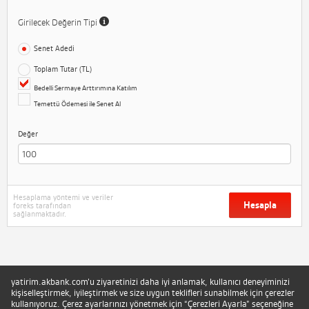
Girilecek Değerin Tipi
Senet Adedi
Toplam Tutar (TL)
Bedelli Sermaye Arttırımına Katılım
Temettü Ödemesi ile Senet Al
Değer
Hesaplama yöntemi ve veriler
Hesapla
foreks tarafından
sağlanmaktadır.