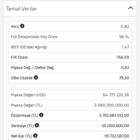
Temel Veriler
Beta
0,82
Fiili Dolaşımdaki Pay Oranı
58,14
BIST-100'deki Ağırlığı
1,47
F/K Oranı
-156,59
Piyasa Değ. / Defter Değ.
0,82
Dibe Uzaklık
79,50
Piyasa Değeri (USD)
64.773.220,36
Piyasa Değeri (TL)
3.090.000.000,00
Özsermaye (TL)
3.755.081.013,00
Sermaye (TL)
20.000.000,00
Net Kar (TL)
-19.732.587,00