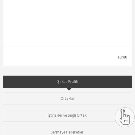
Tümü
Şirket Profili
Ortaklar
İştirakler ve bağlı Ortak.
Sermaye Hareketleri