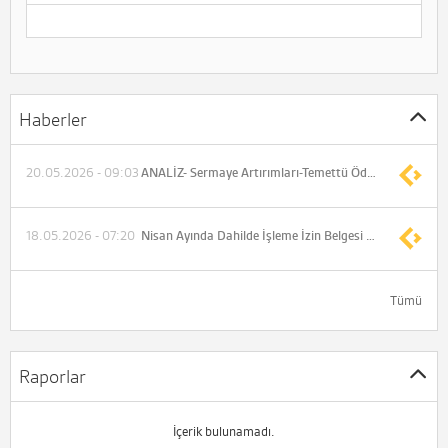
Haberler
20.05.2026 - 09:03
ANALİZ- Sermaye Artırımları-Temettü Ödemeleri (İş Yatırım)
18.05.2026 - 07:20
Nisan Ayında Dahilde İşleme İzin Belgesi Alan Borsa İstanbul Şirketleri
Tümü
Raporlar
İçerik bulunamadı.