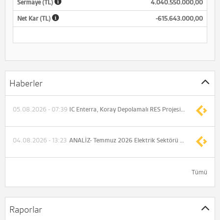
Sermaye (TL)
4.040.550.000,00
Net Kar (TL)
-615.643.000,00
Haberler
05.08.2026 - 07:39
IC Enterra, Koray Depolamalı RES Projesi ile birlikte depolamalı RES portföyündeki tüm projelerdeki ÇED süreçlerini tamamladı
04.08.2026 - 13:23
ANALİZ- Temmuz 2026 Elektrik Sektörü Verileri (Gedik Yatırım)
Tümü
Raporlar