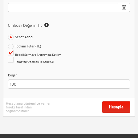
Girilecek Değerin Tipi
Senet Adedi
Toplam Tutar (TL)
Bedelli Sermaye Arttırımına Katılım
Temettü Ödemesi ile Senet Al
Değer
Hesaplama yöntemi ve veriler
Hesapla
foreks tarafından
sağlanmaktadır.