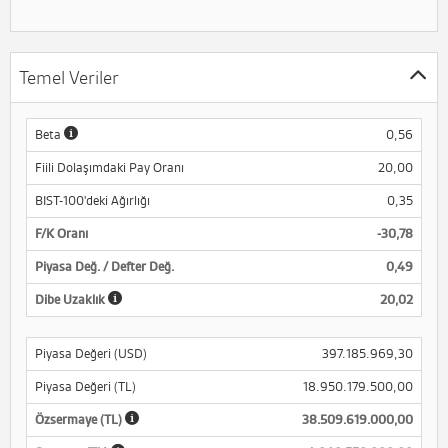
Temel Veriler
Beta
0,56
Fiili Dolaşımdaki Pay Oranı
20,00
BIST-100'deki Ağırlığı
0,35
F/K Oranı
-30,78
Piyasa Değ. / Defter Değ.
0,49
Dibe Uzaklık
20,02
Piyasa Değeri (USD)
397.185.969,30
Piyasa Değeri (TL)
18.950.179.500,00
Özsermaye (TL)
38.509.619.000,00