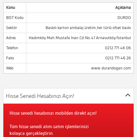
Konu
Açıklama
BIST Kodu
DURDO
Sektör
Baskılı karton ambalaj üretim,her türlü ofset baskı
Adres
Hadımköy Mah.Mustafa İnan.Cd.No.41 Arnavutköy/İstanbul
Telefon
0212 771 46 06
Faks
0212 771 46 26
Web
www.durandogan.com
Hisse Senedi Hesabınızı Açın!
Hisse senedi hesabınızı mobilden direkt açın!
Tüm hisse senedi alım-satım işlemlerinizi
kolayca gerçekleştirin.