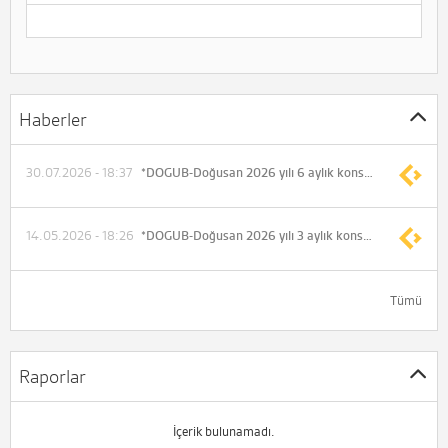
Haberler
30.07.2026 - 18:37
*DOGUB-Doğusan 2026 yılı 6 aylık konsolide olmayan net dönem zararı -9.015.982 TL (Önceki -31.650.304 TL)
14.05.2026 - 18:26
*DOGUB-Doğusan 2026 yılı 3 aylık konsolide olmayan net dönem zararı -7.099.673 TL (Önceki -9.876.537 TL)
Tümü
Raporlar
İçerik bulunamadı.