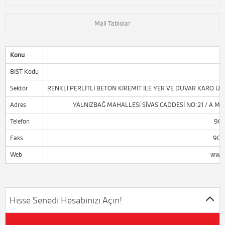
Mali Tablolar
Konu
BIST Kodu
Sektör
RENKLİ PERLİTLİ BETON KİREMİT İLE YER VE DUVAR KARO ÜRE
Adres
YALNIZBAĞ MAHALLESİ SİVAS CADDESİ NO:21 / A M
Telefon
90 
Faks
90 
Web
www.
Hisse Senedi Hesabınızı Açın!