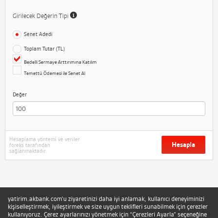
Girilecek Değerin Tipi
Senet Adedi
Toplam Tutar (TL)
Bedelli Sermaye Arttırımına Katılım
Temettü Ödemesi ile Senet Al
Değer
Hesaplama yöntemi ve veriler
Hesapla
foreks tarafından
sağlanmaktadır.