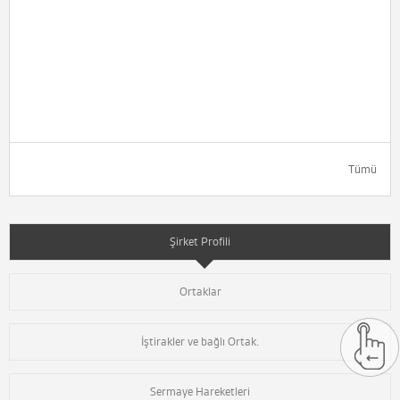
Tümü
Şirket Profili
Ortaklar
İştirakler ve bağlı Ortak.
Sermaye Hareketleri