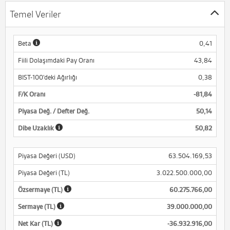
Temel Veriler
Beta
0,41
Fiili Dolaşımdaki Pay Oranı
43,84
BIST-100'deki Ağırlığı
0,38
F/K Oranı
-81,84
Piyasa Değ. / Defter Değ.
50,14
Dibe Uzaklık
50,82
Piyasa Değeri (USD)
63.504.169,53
Piyasa Değeri (TL)
3.022.500.000,00
Özsermaye (TL)
60.275.766,00
Sermaye (TL)
39.000.000,00
Net Kar (TL)
-36.932.916,00