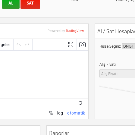
AL
SAT
Al / Sat Hesaplay
Powered by
TradingView
Hisse Seçiniz
Alış Fiyatı
Raporlar