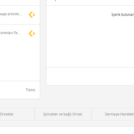
SPK, üç şirketin sermaye artırımlarını onayladı
İçerik buluna
ANALİZ- Sermaye Artırımları-Temettü Ödemeleri (İş Yatırım)
Tümü
Ortaklar
İştirakler ve bağlı Ortak.
Sermaye Hareketl