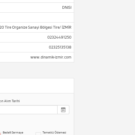
DNISI
20 Tire Organize Sanayi Bölgesi Tire/ İZMİR
02324491250
02325135138
www.dinamik-izmir.com
tın Alım Tarihi
Bedelli Sermaye
Temettü Ödemesi