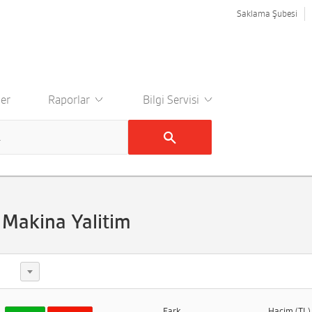
Saklama Şubesi
er
Raporlar
Bilgi Servisi
i Makina Yalitim
Fark
Hacim (TL)