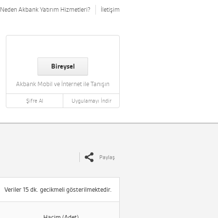
Neden Akbank Yatırım Hizmetleri?
İletişim
Bireysel
Akbank Mobil ve İnternet ile Tanışın
Şifre Al
Uygulamayı İndir
Paylaş
Veriler 15 dk. gecikmeli gösterilmektedir.
Hacim (Adet)