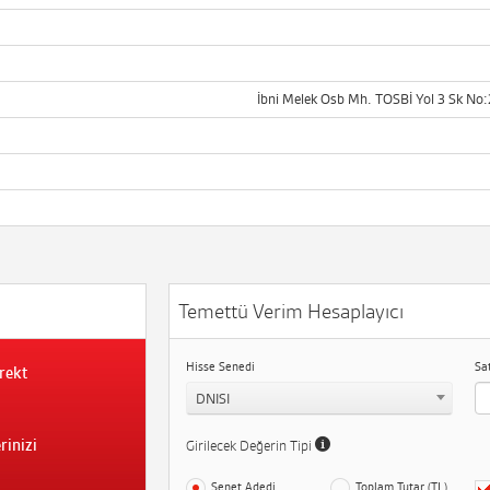
İbni Melek Osb Mh. TOSBİ Yol 3 Sk No:
Temettü Verim Hesaplayıcı
Hisse Senedi
Sa
rekt
DNISI
rinizi
Girilecek Değerin Tipi
Senet Adedi
Toplam Tutar (TL)