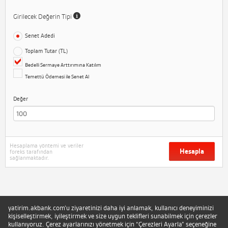
Girilecek Değerin Tipi
Senet Adedi
Toplam Tutar (TL)
Bedelli Sermaye Arttırımına Katılım
Temettü Ödemesi ile Senet Al
Değer
Hesaplama yöntemi ve veriler
Hesapla
foreks tarafından
sağlanmaktadır.