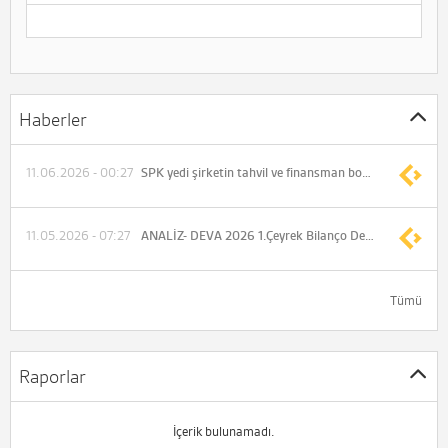
Haberler
11.06.2026 - 00:27
SPK yedi şirketin tahvil ve finansman bonosu ihraçlarına onay verdi
11.05.2026 - 07:27
ANALİZ- DEVA 2026 1.Çeyrek Bilanço Değerlendirmesi (Pusula Yatırım)
Tümü
Raporlar
İçerik bulunamadı.