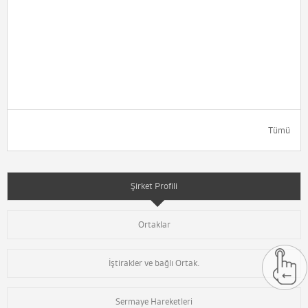
Tümü
Şirket Profili
Ortaklar
İştirakler ve bağlı Ortak.
Sermaye Hareketleri