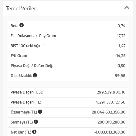
Temel Veriler
Beta
0,74
Fiili Dolaşımdaki Pay Oranı
17,72
BIST-100'deki Ağırlığı
1,47
F/K Oranı
-14,25
Piyasa Değ. / Defter Değ.
0,50
Dibe Uzaklık
99,98
Piyasa Değeri (USD)
299.539.900,10
Piyasa Değeri (TL)
14.291.378.127,60
Özsermaye (TL)
28.844.632.356,00
Sermaye (TL)
200.019.288,00
Net Kar (TL)
-1.003.013.363,00