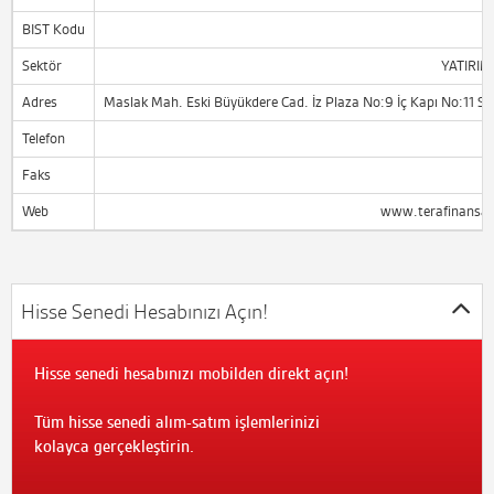
BIST Kodu
Sektör
YATIRIM
Adres
Maslak Mah. Eski Büyükdere Cad. İz Plaza No:9 İç Kapı No:11 Sar
Telefon
0
Faks
0
Web
www.terafinansal
Hisse Senedi Hesabınızı Açın!
Hisse senedi hesabınızı mobilden direkt açın!
Tüm hisse senedi alım-satım işlemlerinizi
kolayca gerçekleştirin.