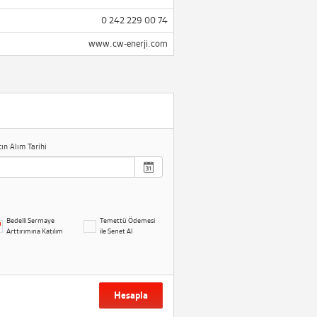
0 242 229 00 74
www.cw-enerji.com
tın Alım Tarihi
Bedelli Sermaye
Temettü Ödemesi
Arttırımına Katılım
ile Senet Al
Hesapla