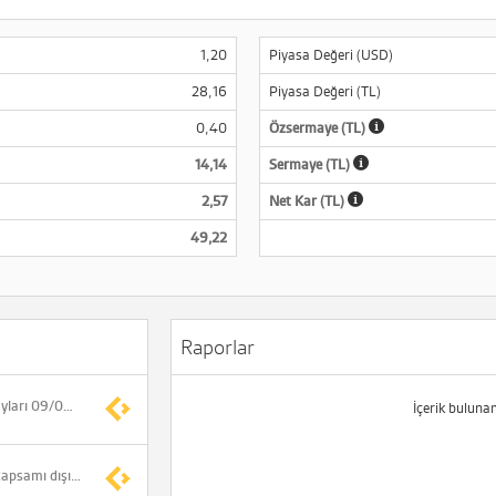
1,20
Piyasa Değeri (USD)
28,16
Piyasa Değeri (TL)
0,40
Özsermaye (TL)
14,14
Sermaye (TL)
2,57
Net Kar (TL)
49,22
Raporlar
HEDEF ve CWENE payları 09/09/2026 tarihli işlemlere (seans sonuna) kadar açığa satışa ve kredili işlemlere konu edilemeyecek
İçerik buluna
ANALİZ- Araştırma kapsamı dışı seçilmiş şirket finansalları (Deniz Yatırım)